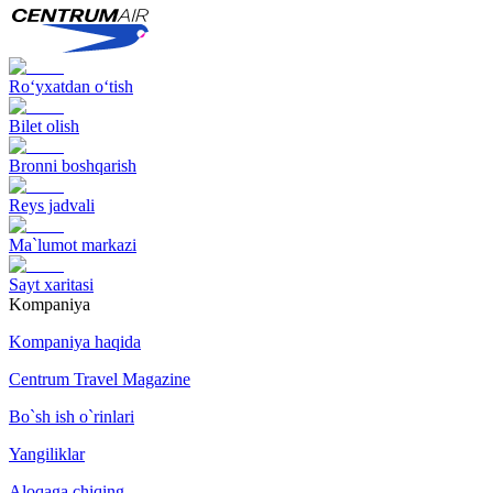
Ro‘yxatdan o‘tish
Bilet olish
Bronni boshqarish
Reys jadvali
Ma`lumot markazi
Sayt xaritasi
Kompaniya
Kompaniya haqida
Centrum Travel Magazine
Bo`sh ish o`rinlari
Yangiliklar
Aloqaga chiqing