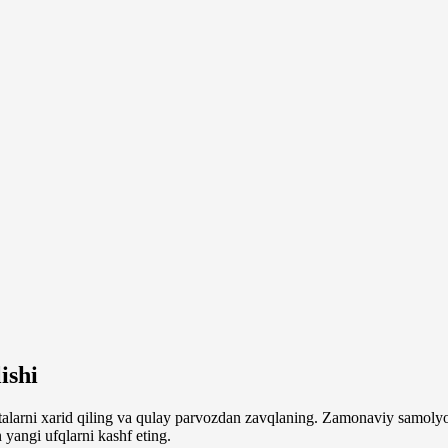
ishi
alarni xarid qiling va qulay parvozdan zavqlaning. Zamonaviy samolyot
yangi ufqlarni kashf eting.