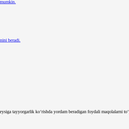
z mumkin.
nini beradi.
ysiga tayyorgarlik ko‘rishda yordam beradigan foydali maqolalarni to‘