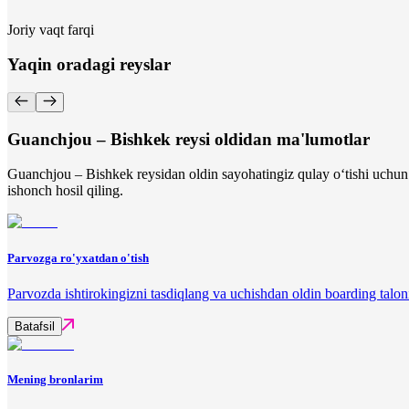
Joriy vaqt farqi
Yaqin oradagi reyslar
Guanchjou – Bishkek reysi oldidan ma'lumotlar
Guanchjou – Bishkek reysidan oldin sayohatingiz qulay o‘tishi uchun 
ishonch hosil qiling.
Parvozga ro'yxatdan o'tish
Parvozda ishtirokingizni tasdiqlang va uchishdan oldin boarding talon
Batafsil
Mening bronlarim