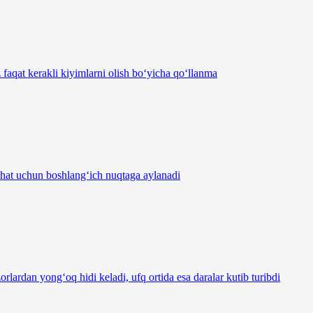
 faqat kerakli kiyimlarni olish bo‘yicha qo‘llanma
yohat uchun boshlang‘ich nuqtaga aylanadi
rlardan yong‘oq hidi keladi, ufq ortida esa daralar kutib turibdi