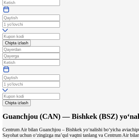
Chipta izlash
Chipta izlash
Guanchjou
(
CAN
) —
Bishkek
(
BSZ
)
yo‘nal
Centrum Air bilan Guanchjou – Bishkek yo‘nalishi bo‘yicha aviachipt
Sayohat uchun o‘zingizga maʼqul vaqtni tanlang va Centrum Air bilan 