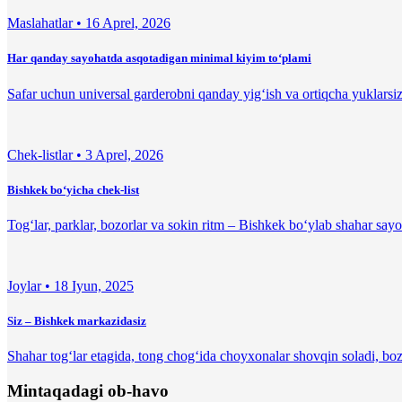
Maslahatlar •
16 Aprel, 2026
Har qanday sayohatda asqotadigan minimal kiyim to‘plami
Safar uchun universal garderobni qanday yig‘ish va ortiqcha yuklarsiz
Chek-listlar •
3 Aprel, 2026
Bishkek bo‘yicha chek-list
Tog‘lar, parklar, bozorlar va sokin ritm – Bishkek bo‘ylab shahar sa
Joylar •
18 Iyun, 2025
Siz – Bishkek markazidasiz
Shahar tog‘lar etagida, tong chog‘ida choyxonalar shovqin soladi, bozo
Mintaqadagi ob-havo