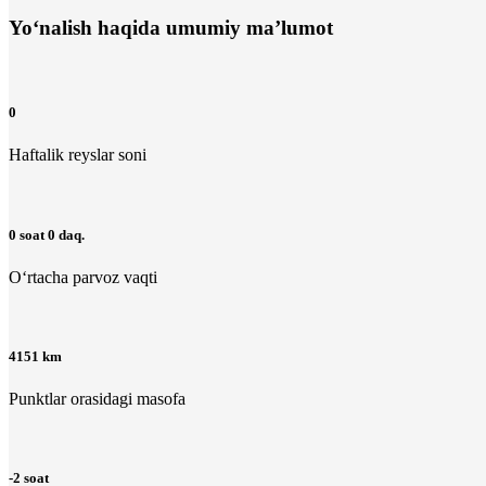
Yo‘nalish haqida umumiy ma’lumot
0
Haftalik reyslar soni
0 soat 0 daq.
O‘rtacha parvoz vaqti
4151 km
Punktlar orasidagi masofa
-2 soat