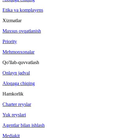
Etika va komplayens
Xizmatlar
Maxsus ovqatlanish
Priority
Mehmonxonalar
Qo'llab-quvvatlash
Onlayn jadval
Aloqaga chiqing
Hamkorlik
Charter reyslar
Yuk reyslari
Agentlar bilan ishlash
Mediakit