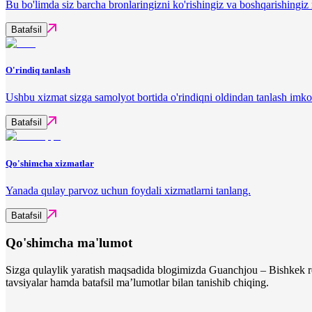
Bu bo'limda siz barcha bronlaringizni ko'rishingiz va boshqarishingi
Batafsil
O'rindiq tanlash
Ushbu xizmat sizga samolyot bortida o'rindiqni oldindan tanlash imko
Batafsil
Qo'shimcha xizmatlar
Yanada qulay parvoz uchun foydali xizmatlarni tanlang.
Batafsil
Qo'shimcha ma'lumot
Sizga qulaylik yaratish maqsadida blogimizda Guanchjou – Bishkek re
tavsiyalar hamda batafsil ma’lumotlar bilan tanishib chiqing.