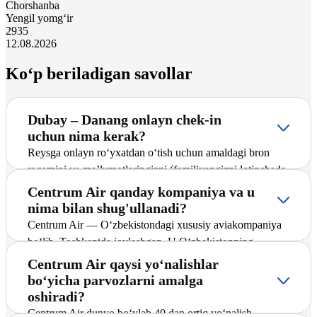
Chorshanba
Yengil yomg‘ir
29
35
12.08.2026
Ko‘p beriladigan savollar
Dubay – Danang onlayn chek-in
uchun nima kerak?
Reysga onlayn ro‘yxatdan o‘tish uchun amaldagi bron
raqamini va ma’lumotlaringizni (familiyangizni lotinchada,
jo‘nash aeroportini) ko‘rsatish zarur. Ma’lumotlar
Centrum Air qanday kompaniya va u
kiritilgach, tizim bortga chiqish talonini saqlashni taklif
nima bilan shug'ullanadi?
qiladi.
Centrum Air — O‘zbekistondagi xususiy aviakompaniya
bo‘lib, Toshkentda joylashgan. U O‘zbekistonning
yetakchi tashuvchilaridan biri hisoblanadi hamda
Centrum Air qaysi yo‘nalishlar
yo‘lovchilarga xalqaro va ichki yo‘nalishlar bo‘yicha,
bo‘yicha parvozlarni amalga
jumladan Dubay – Danang yo‘nalishida muntazam va
oshiradi?
charter reyslarni taklif etadi. Kompaniya marshrutlar
Centrum Air dunyo bo‘ylab 40 dan ortiq yo‘nalish