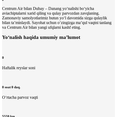
Centrum Air bilan Dubay – Danang yo‘nalishi bo‘yicha
aviachiptalarni xarid qiling va qulay parvozdan zavqlaning.
Zamonaviy samolyotlarimiz butun yo‘l davomida sizga qulaylik
bilan ta’minlaydi. Sayohat uchun o‘zingizga maʼqul vaqtni tanlang
va Centrum Air bilan yangi ufqlarni kashf eting.
Yo‘nalish haqida umumiy ma’lumot
0
Haftalik reyslar soni
0 soat 0 daq.
O‘rtacha parvoz vaqti
5559 km