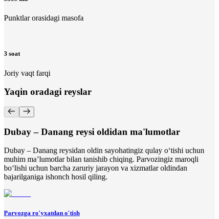
Punktlar orasidagi masofa
3 soat
Joriy vaqt farqi
Yaqin oradagi reyslar
Dubay – Danang reysi oldidan ma'lumotlar
Dubay – Danang reysidan oldin sayohatingiz qulay o‘tishi uchun
muhim ma’lumotlar bilan tanishib chiqing. Parvozingiz maroqli
bo‘lishi uchun barcha zaruriy jarayon va xizmatlar oldindan
bajarilganiga ishonch hosil qiling.
Parvozga ro'yxatdan o'tish