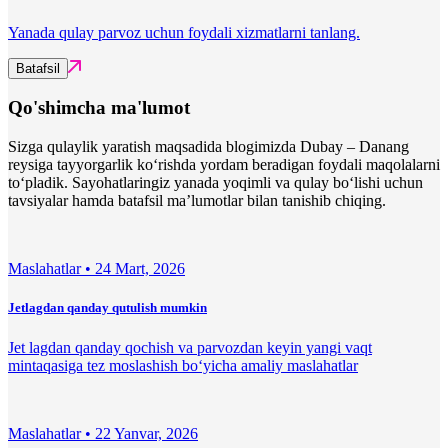
Yanada qulay parvoz uchun foydali xizmatlarni tanlang.
Batafsil
Qo'shimcha ma'lumot
Sizga qulaylik yaratish maqsadida blogimizda Dubay – Danang
reysiga tayyorgarlik ko‘rishda yordam beradigan foydali maqolalarni
to‘pladik. Sayohatlaringiz yanada yoqimli va qulay bo‘lishi uchun
tavsiyalar hamda batafsil ma’lumotlar bilan tanishib chiqing.
Maslahatlar •
24 Mart, 2026
Jetlagdan qanday qutulish mumkin
Jet lagdan qanday qochish va parvozdan keyin yangi vaqt
mintaqasiga tez moslashish bo‘yicha amaliy maslahatlar
Maslahatlar •
22 Yanvar, 2026