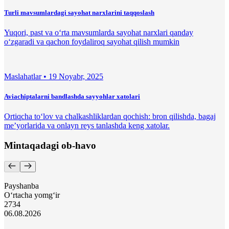
Turli mavsumlardagi sayohat narxlarini taqqoslash
Yuqori, past va o‘rta mavsumlarda sayohat narxlari qanday
o‘zgaradi va qachon foydaliroq sayohat qilish mumkin
Maslahatlar •
19 Noyabr, 2025
Aviachiptalarni bandlashda sayyohlar xatolari
Ortiqcha to‘lov va chalkashliklardan qochish: bron qilishda, bagaj
me’yorlarida va onlayn reys tanlashda keng xatolar.
Mintaqadagi ob-havo
Payshanba
O‘rtacha yomg‘ir
27
34
06.08.2026