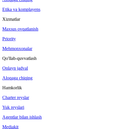
Etika va komplayens
Xizmatlar
Maxsus ovqatlanish
Priority
Mehmonxonalar
Qo'llab-quvvatlash
Onlayn jadval
Aloqaga chiqing
Hamkorlik
Charter reyslar
Yuk reyslari
Agentlar bilan ishlash
Mediakit