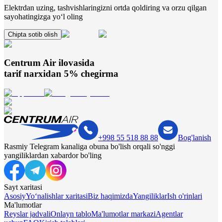
Elektrdan uzing, tashvishlaringizni ortda qoldiring va orzu qilgan
sayohatingizga yo‘l oling
Chipta sotib olish
Centrum Air
ilovasida
tarif narxidan 5% chegirma
+998 55 518 88 88
Bog'lanish
Rasmiy Telegram kanaliga obuna bo'lish orqali so'nggi
yangiliklardan xabardor bo'ling
Sayt xaritasi
Asosiy
Yo‘nalishlar xaritasi
Biz haqimizda
Yangiliklar
Ish o'rinlari
Ma'lumotlar
Reyslar jadvali
Onlayn tablo
Ma'lumotlar markazi
Agentlar