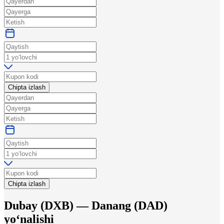
Chipta izlash
Chipta izlash
Dubay
(
DXB
) —
Danang
(
DAD
)
yo‘nalishi