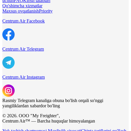
uchun
FAQ
Kirish talablari
Qo'shimcha xizmatlar
Maxsus ovqatlanish
Priority
Centrum Air Facebook
Centrum Air Telegram
Centrum Air Instagram
Rasmiy Telegram kanaliga obuna bo'lish orqali so'nggi
yangiliklardan xabardor bo'ling
© 2026. ООО "My Freighter",
Centrum Air™ — Barcha huquqlar himoyalangan
Yuk tashish shartnomasi
Maxfiylik siyosati
Chipta tariflarini qo'llash