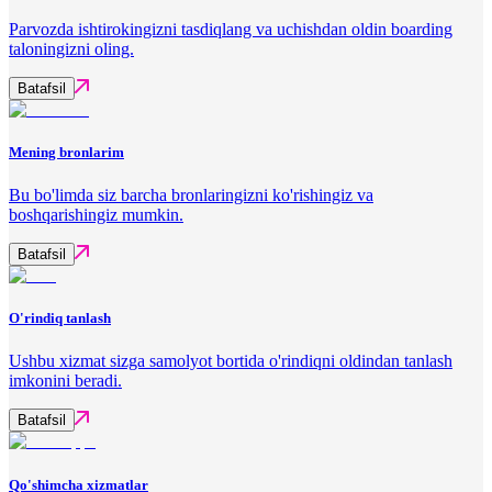
Parvozda ishtirokingizni tasdiqlang va uchishdan oldin boarding
taloningizni oling.
Batafsil
Mening bronlarim
Bu bo'limda siz barcha bronlaringizni ko'rishingiz va
boshqarishingiz mumkin.
Batafsil
O'rindiq tanlash
Ushbu xizmat sizga samolyot bortida o'rindiqni oldindan tanlash
imkonini beradi.
Batafsil
Qo'shimcha xizmatlar