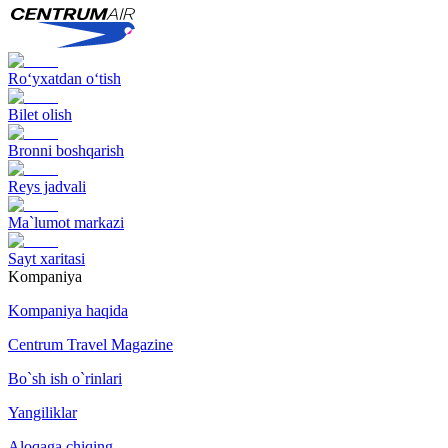
Ro‘yxatdan o‘tish
Bilet olish
Bronni boshqarish
Reys jadvali
Ma`lumot markazi
Sayt xaritasi
Kompaniya
Kompaniya haqida
Centrum Travel Magazine
Bo`sh ish o`rinlari
Yangiliklar
Aloqaga chiqing