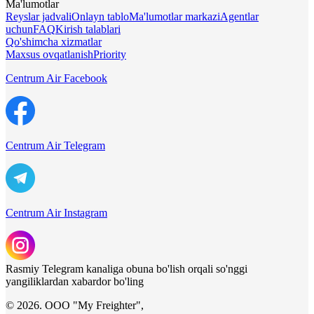
Ma'lumotlar
Reyslar jadvali
Onlayn tablo
Ma'lumotlar markazi
Agentlar
uchun
FAQ
Kirish talablari
Qo'shimcha xizmatlar
Maxsus ovqatlanish
Priority
Centrum Air Facebook
Centrum Air Telegram
Centrum Air Instagram
Rasmiy Telegram kanaliga obuna bo'lish orqali so'nggi
yangiliklardan xabardor bo'ling
© 2026. ООО "My Freighter",