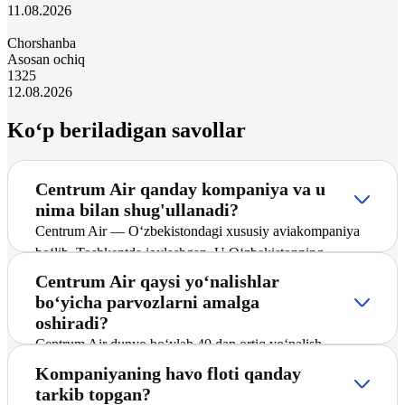
11.08.2026
Chorshanba
Asosan ochiq
13
25
12.08.2026
Ko‘p beriladigan savollar
Centrum Air qanday kompaniya va u
nima bilan shug'ullanadi?
Centrum Air — O‘zbekistondagi xususiy aviakompaniya
bo‘lib, Toshkentda joylashgan. U O‘zbekistonning
yetakchi tashuvchilaridan biri hisoblanadi hamda
Centrum Air qaysi yo‘nalishlar
yo‘lovchilarga xalqaro va ichki yo‘nalishlar bo‘yicha,
bo‘yicha parvozlarni amalga
jumladan Sharm al-Shayk – Krasnoyarsk yo‘nalishida
oshiradi?
muntazam va charter reyslarni taklif etadi. Kompaniya
Centrum Air dunyo bo‘ylab 40 dan ortiq yo‘nalish
marshrutlar tarmog‘ini faol kengaytirmoqda, yangi
bo‘yicha reyslarni amalga oshiradi. Ularning asosiylari
Kompaniyaning havo floti qanday
yo‘nalishlarni joriy etmoqda va barcha yo‘lovchilar uchun
yirik xalqaro shaharlar hamda mashhur sayyohlik
tarkib topgan?
xavfsiz hamda qulay parvozni ta’minlashga intiladi.