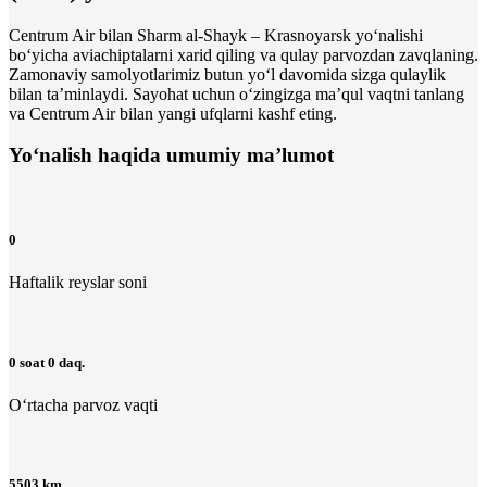
Centrum Air bilan Sharm al-Shayk – Krasnoyarsk yo‘nalishi
bo‘yicha aviachiptalarni xarid qiling va qulay parvozdan zavqlaning.
Zamonaviy samolyotlarimiz butun yo‘l davomida sizga qulaylik
bilan ta’minlaydi. Sayohat uchun o‘zingizga maʼqul vaqtni tanlang
va Centrum Air bilan yangi ufqlarni kashf eting.
Yo‘nalish haqida umumiy ma’lumot
0
Haftalik reyslar soni
0 soat 0 daq.
O‘rtacha parvoz vaqti
5503 km