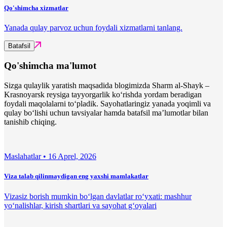
Qo'shimcha xizmatlar
Yanada qulay parvoz uchun foydali xizmatlarni tanlang.
Batafsil
Qo'shimcha ma'lumot
Sizga qulaylik yaratish maqsadida blogimizda Sharm al-Shayk –
Krasnoyarsk reysiga tayyorgarlik ko‘rishda yordam beradigan
foydali maqolalarni to‘pladik. Sayohatlaringiz yanada yoqimli va
qulay bo‘lishi uchun tavsiyalar hamda batafsil ma’lumotlar bilan
tanishib chiqing.
Maslahatlar •
16 Aprel, 2026
Viza talab qilinmaydigan eng yaxshi mamlakatlar
Vizasiz borish mumkin bo‘lgan davlatlar ro‘yxati: mashhur
yo‘nalishlar, kirish shartlari va sayohat g‘oyalari