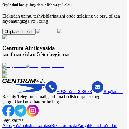
O‘ylashni bas qiling, dam olish vaqti keldi!
Elektrdan uzing, tashvishlaringizni ortda qoldiring va orzu qilgan
sayohatingizga yo‘l oling
Chipta sotib olish
Centrum Air
ilovasida
tarif narxidan 5% chegirma
+998 55 518 88 88
Bog'lanish
Rasmiy Telegram kanaliga obuna bo'lish orqali so'nggi
yangiliklardan xabardor bo'ling
Sayt xaritasi
Asosiy
Yo‘nalishlar xaritasi
Biz haqimizda
Yangiliklar
Ish o'rinlari