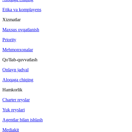
Etika va komplayens
Xizmatlar
Maxsus ovqatlanish
Priority
Mehmonxonalar
Qo'llab-quvvatlash
Onlayn jadval
Aloqaga chiqing
Hamkorlik
Charter reyslar
Yuk reyslari
Agentlar bilan ishlash
Mediakit