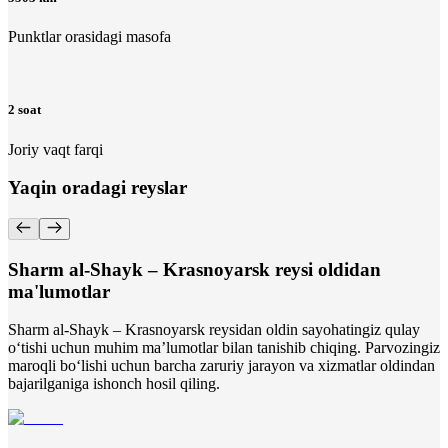
Punktlar orasidagi masofa
2 soat
Joriy vaqt farqi
Yaqin oradagi reyslar
Sharm al-Shayk – Krasnoyarsk reysi oldidan
ma'lumotlar
Sharm al-Shayk – Krasnoyarsk reysidan oldin sayohatingiz qulay
o‘tishi uchun muhim ma’lumotlar bilan tanishib chiqing. Parvozingiz
maroqli bo‘lishi uchun barcha zaruriy jarayon va xizmatlar oldindan
bajarilganiga ishonch hosil qiling.