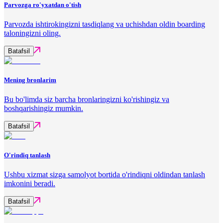
Parvozga ro'yxatdan o'tish
Parvozda ishtirokingizni tasdiqlang va uchishdan oldin boarding
taloningizni oling.
Batafsil
Mening bronlarim
Bu bo'limda siz barcha bronlaringizni ko'rishingiz va
boshqarishingiz mumkin.
Batafsil
O'rindiq tanlash
Ushbu xizmat sizga samolyot bortida o'rindiqni oldindan tanlash
imkonini beradi.
Batafsil