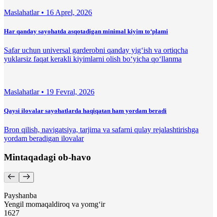
Maslahatlar •
16 Aprel, 2026
Har qanday sayohatda asqotadigan minimal kiyim to‘plami
Safar uchun universal garderobni qanday yig‘ish va ortiqcha
yuklarsiz faqat kerakli kiyimlarni olish bo‘yicha qo‘llanma
Maslahatlar •
19 Fevral, 2026
Qaysi ilovalar sayohatlarda haqiqatan ham yordam beradi
Bron qilish, navigatsiya, tarjima va safarni qulay rejalashtirishga
yordam beradigan ilovalar
Mintaqadagi ob-havo
Payshanba
Yengil momaqaldiroq va yomg‘ir
16
27