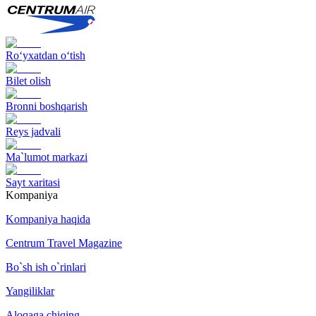
Ro‘yxatdan o‘tish
Bilet olish
Bronni boshqarish
Reys jadvali
Ma`lumot markazi
Sayt xaritasi
Kompaniya
Kompaniya haqida
Centrum Travel Magazine
Bo`sh ish o`rinlari
Yangiliklar
Aloqaga chiqing