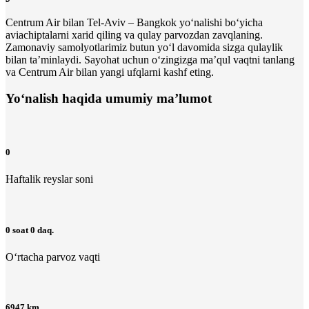
Centrum Air bilan Tel-Aviv – Bangkok yo‘nalishi bo‘yicha
aviachiptalarni xarid qiling va qulay parvozdan zavqlaning.
Zamonaviy samolyotlarimiz butun yo‘l davomida sizga qulaylik
bilan ta’minlaydi. Sayohat uchun o‘zingizga maʼqul vaqtni tanlang
va Centrum Air bilan yangi ufqlarni kashf eting.
Yo‘nalish haqida umumiy ma’lumot
0
Haftalik reyslar soni
0 soat 0 daq.
O‘rtacha parvoz vaqti
6947 km