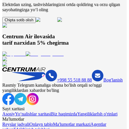
Elektrdan uzing, tashvishlaringizni ortda qoldiring va orzu qilgan
sayohatingizga yo‘l oling
Chipta sotib olish
Centrum Air
ilovasida
tarif narxidan 5% chegirma
+998 55 518 88 88
Bog'lanish
Rasmiy Telegram kanaliga obuna bo'lish orqali so'nggi
yangiliklardan xabardor bo'ling
Sayt xaritasi
Asosiy
Yo‘nalishlar xaritasi
Biz haqimizda
Yangiliklar
Ish o'rinlari
Ma'lumotlar
Reyslar jadvali
Onlayn tablo
Ma'lumotlar markazi
Agentlar