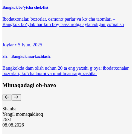
Bangkok bo‘yicha chek-list
Ibodatxonalar, bozorlar, osmono‘parlar va ko‘cha taomlari –
Bangkok bo‘ylab har kun boy taassurotga aylanadigan yo‘nalish
Joylar •
5 Iyun, 2025
Siz – Bangkok markazidasiz
Bangkokda dam olish uchun 20 ta eng yaxshi g‘oya: ibodatxonalar,
bozorlari, ko‘cha taomi va unutilmas sarguzashtlar
Mintaqadagi ob-havo
Shanba
Yengil momaqaldiroq
26
31
08.08.2026