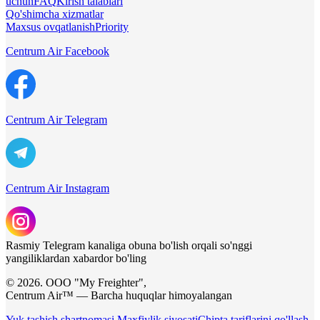
uchun
FAQ
Kirish talablari
Qo'shimcha xizmatlar
Maxsus ovqatlanish
Priority
Centrum Air Facebook
Centrum Air Telegram
Centrum Air Instagram
Rasmiy Telegram kanaliga obuna bo'lish orqali so'nggi
yangiliklardan xabardor bo'ling
© 2026. ООО "My Freighter",
Centrum Air™ — Barcha huquqlar himoyalangan
Yuk tashish shartnomasi
Maxfiylik siyosati
Chipta tariflarini qo'llash