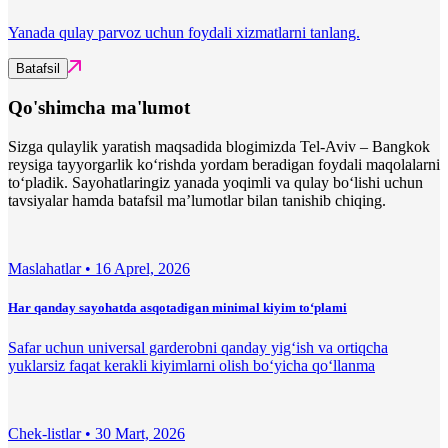
Yanada qulay parvoz uchun foydali xizmatlarni tanlang.
Batafsil
Qo'shimcha ma'lumot
Sizga qulaylik yaratish maqsadida blogimizda Tel-Aviv – Bangkok
reysiga tayyorgarlik ko‘rishda yordam beradigan foydali maqolalarni
to‘pladik. Sayohatlaringiz yanada yoqimli va qulay bo‘lishi uchun
tavsiyalar hamda batafsil ma’lumotlar bilan tanishib chiqing.
Maslahatlar •
16 Aprel, 2026
Har qanday sayohatda asqotadigan minimal kiyim to‘plami
Safar uchun universal garderobni qanday yig‘ish va ortiqcha
yuklarsiz faqat kerakli kiyimlarni olish bo‘yicha qo‘llanma
Chek-listlar •
30 Mart, 2026