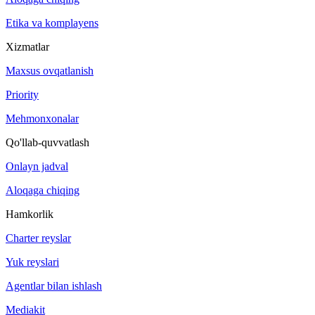
Etika va komplayens
Xizmatlar
Maxsus ovqatlanish
Priority
Mehmonxonalar
Qo'llab-quvvatlash
Onlayn jadval
Aloqaga chiqing
Hamkorlik
Charter reyslar
Yuk reyslari
Agentlar bilan ishlash
Mediakit