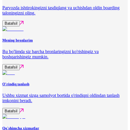
Parvozda ishtirokingizni tasdiqlang va uchishdan oldin boarding
taloningizni oling.
Batafsil
Mening bronlarim
Bu bo'limda siz barcha bronlaringizni ko'rishingiz va
boshqarishingiz mumkin.
Batafsil
O'rindiq tanlash
Ushbu xizmat sizga samolyot bortida o'rindiqni oldindan tanlash
imkonini beradi.
Batafsil
Qo'shimcha xizmatlar