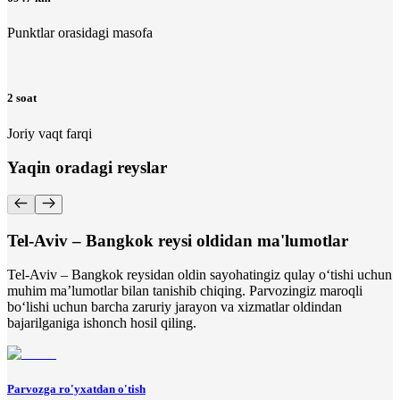
Punktlar orasidagi masofa
2 soat
Joriy vaqt farqi
Yaqin oradagi reyslar
Tel-Aviv – Bangkok reysi oldidan ma'lumotlar
Tel-Aviv – Bangkok reysidan oldin sayohatingiz qulay o‘tishi uchun
muhim ma’lumotlar bilan tanishib chiqing. Parvozingiz maroqli
bo‘lishi uchun barcha zaruriy jarayon va xizmatlar oldindan
bajarilganiga ishonch hosil qiling.
Parvozga ro'yxatdan o'tish