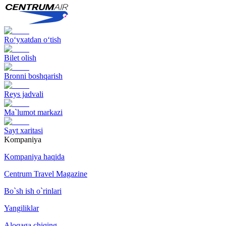
Ro‘yxatdan o‘tish
Bilet olish
Bronni boshqarish
Reys jadvali
Ma`lumot markazi
Sayt xaritasi
Kompaniya
Kompaniya haqida
Centrum Travel Magazine
Bo`sh ish o`rinlari
Yangiliklar
Aloqaga chiqing