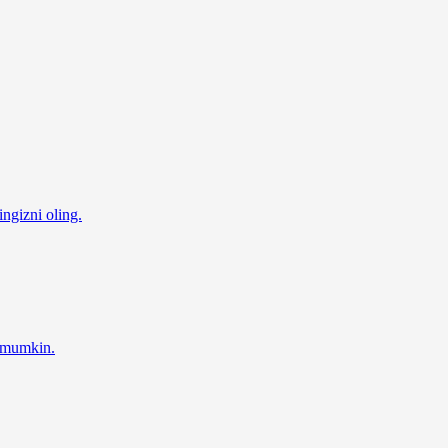
ingizni oling.
z mumkin.