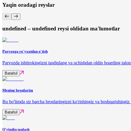
Yaqin oradagi reyslar
undefined – undefined reysi oldidan ma'lumotlar
Parvozga ro'yxatdan o'tish
Parvozda ishtirokingizni tasdiqlang va uchishdan oldin boarding talon
Batafsil
Mening bronlarim
Bu bo'limda siz barcha bronlaringizni ko'rishingiz va boshqarishingi
Batafsil
O'rindiq tanlash