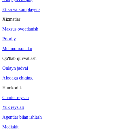
Etika va komplayens
Xizmatlar
Maxsus ovqatlanish
Priority
Mehmonxonalar
Qo'llab-quvvatlash
Onlayn jadval
Aloqaga chiqing
Hamkorlik
Charter reyslar
Yuk reyslari
Agentlar bilan ishlash
Mediakit