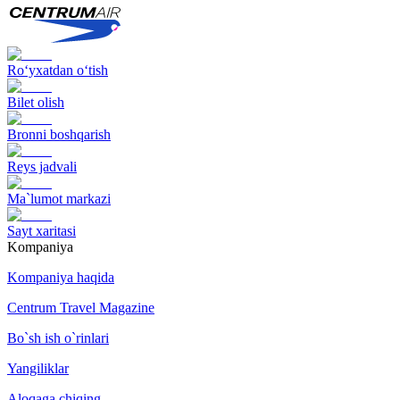
Ro‘yxatdan o‘tish
Bilet olish
Bronni boshqarish
Reys jadvali
Ma`lumot markazi
Sayt xaritasi
Kompaniya
Kompaniya haqida
Centrum Travel Magazine
Bo`sh ish o`rinlari
Yangiliklar
Aloqaga chiqing