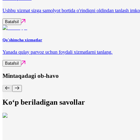
Ushbu xizmat sizga samolyot bortida o'rindiqni oldindan tanlash imko
Batafsil
Qo'shimcha xizmatlar
Yanada qulay parvoz uchun foydali xizmatlarni tanlang.
Batafsil
Mintaqadagi ob-havo
Ko‘p beriladigan savollar