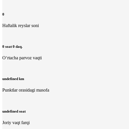
0
Haftalik reyslar soni
0 soat 0 daq.
O‘rtacha parvoz vaqti
undefined km
Punktlar orasidagi masofa
undefined soat
Joriy vaqt farqi