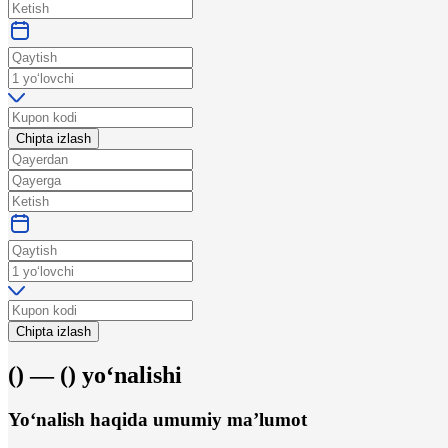
Chipta izlash
Chipta izlash
(
) —
(
)
yo‘nalishi
Yo‘nalish haqida umumiy ma’lumot