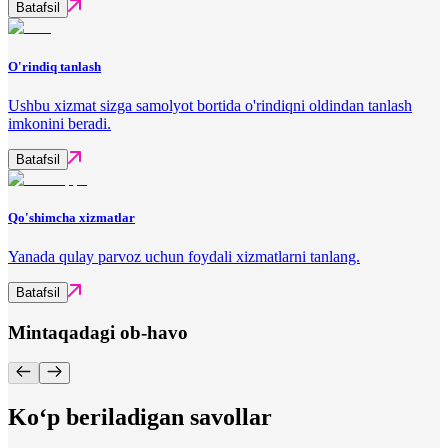
Batafsil
O'rindiq tanlash
Ushbu xizmat sizga samolyot bortida o'rindiqni oldindan tanlash
imkonini beradi.
Batafsil
Qo'shimcha xizmatlar
Yanada qulay parvoz uchun foydali xizmatlarni tanlang.
Batafsil
Mintaqadagi ob-havo
Ko‘p beriladigan savollar