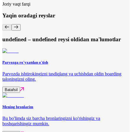
Joriy vaqt farqi
Yaqin oradagi reyslar
undefined – undefined reysi oldidan ma'lumotlar
Parvozga ro'yxatdan o'tish
Parvozda ishtirokingizni tasdiqlang va uchishdan oldin boarding
taloningizni oling.
Batafsil
Mening bronlarim
Bu bo'limda siz barcha bronlaringizni ko'rishingiz va
boshqarishingiz mumkin.