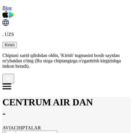
Blog
. UZS
Kirish
Chiptani xarid qilishdan oldin, 'Kirish' tugmasini bosib saytdan
ro'yhatdan o'ting (Bu sizga chiptangizga o'zgartirish kirgizishga
imkon beradi).
CENTRUM AIR DAN
-
AVIACHIPTALAR