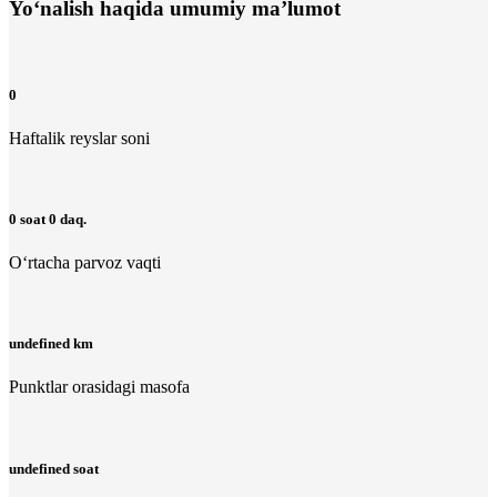
Yo‘nalish haqida umumiy ma’lumot
0
Haftalik reyslar soni
0 soat 0 daq.
O‘rtacha parvoz vaqti
undefined km
Punktlar orasidagi masofa
undefined soat