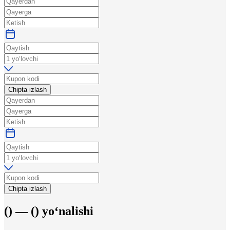
Chipta izlash
Chipta izlash
(
) —
(
)
yo‘nalishi