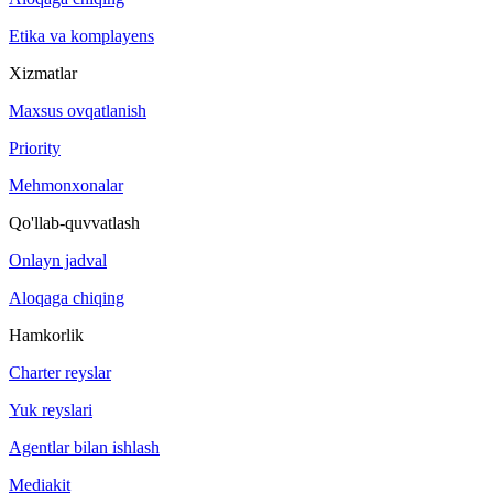
Etika va komplayens
Xizmatlar
Maxsus ovqatlanish
Priority
Mehmonxonalar
Qo'llab-quvvatlash
Onlayn jadval
Aloqaga chiqing
Hamkorlik
Charter reyslar
Yuk reyslari
Agentlar bilan ishlash
Mediakit