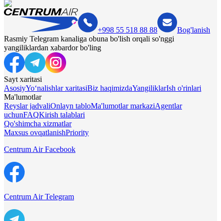
+998 55 518 88 88
Bog'lanish
Rasmiy Telegram kanaliga obuna bo'lish orqali so'nggi
yangiliklardan xabardor bo'ling
Sayt xaritasi
Asosiy
Yo‘nalishlar xaritasi
Biz haqimizda
Yangiliklar
Ish o'rinlari
Ma'lumotlar
Reyslar jadvali
Onlayn tablo
Ma'lumotlar markazi
Agentlar
uchun
FAQ
Kirish talablari
Qo'shimcha xizmatlar
Maxsus ovqatlanish
Priority
Centrum Air Facebook
Centrum Air Telegram