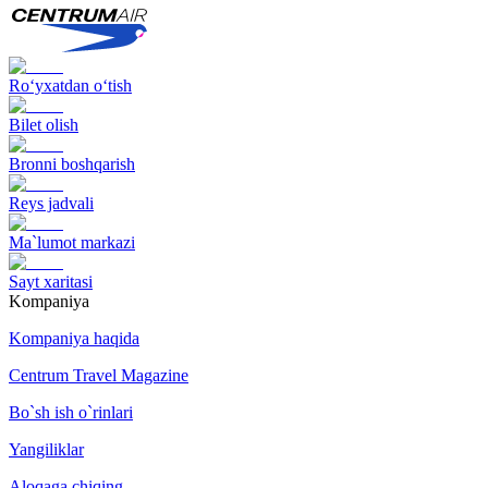
Ro‘yxatdan o‘tish
Bilet olish
Bronni boshqarish
Reys jadvali
Ma`lumot markazi
Sayt xaritasi
Kompaniya
Kompaniya haqida
Centrum Travel Magazine
Bo`sh ish o`rinlari
Yangiliklar
Aloqaga chiqing