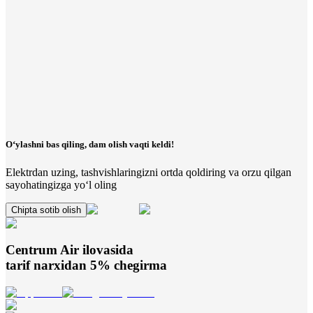
O‘ylashni bas qiling, dam olish vaqti keldi!
Elektrdan uzing, tashvishlaringizni ortda qoldiring va orzu qilgan
sayohatingizga yo‘l oling
Chipta sotib olish
Centrum Air
ilovasida
tarif narxidan 5% chegirma