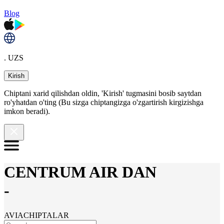
Blog
. UZS
Kirish
Chiptani xarid qilishdan oldin, 'Kirish' tugmasini bosib saytdan
ro'yhatdan o'ting (Bu sizga chiptangizga o'zgartirish kirgizishga
imkon beradi).
CENTRUM AIR DAN
-
AVIACHIPTALAR