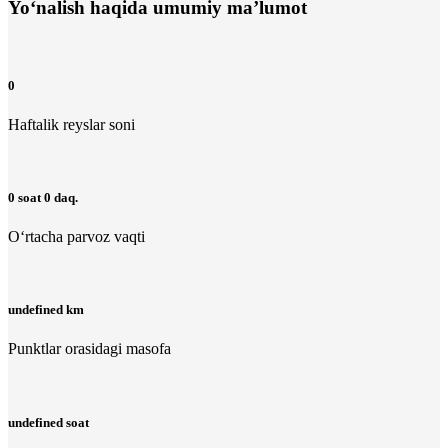
Yo‘nalish haqida umumiy ma’lumot
0
Haftalik reyslar soni
0 soat 0 daq.
O‘rtacha parvoz vaqti
undefined km
Punktlar orasidagi masofa
undefined soat