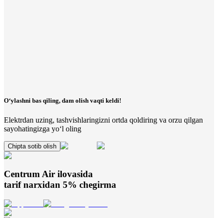
O‘ylashni bas qiling, dam olish vaqti keldi!
Elektrdan uzing, tashvishlaringizni ortda qoldiring va orzu qilgan
sayohatingizga yo‘l oling
Chipta sotib olish
Centrum Air
ilovasida
tarif narxidan 5% chegirma