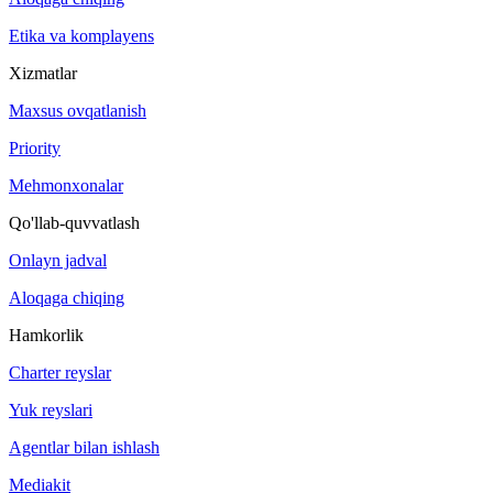
Etika va komplayens
Xizmatlar
Maxsus ovqatlanish
Priority
Mehmonxonalar
Qo'llab-quvvatlash
Onlayn jadval
Aloqaga chiqing
Hamkorlik
Charter reyslar
Yuk reyslari
Agentlar bilan ishlash
Mediakit