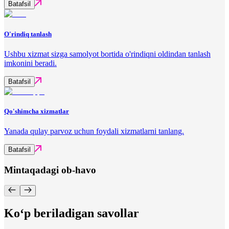
Batafsil
O'rindiq tanlash
Ushbu xizmat sizga samolyot bortida o'rindiqni oldindan tanlash
imkonini beradi.
Batafsil
Qo'shimcha xizmatlar
Yanada qulay parvoz uchun foydali xizmatlarni tanlang.
Batafsil
Mintaqadagi ob-havo
Ko‘p beriladigan savollar