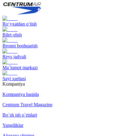
Ro‘yxatdan o‘tish
Bilet olish
Bronni boshqarish
Reys jadvali
Ma`lumot markazi
Sayt xaritasi
Kompaniya
Kompaniya haqida
Centrum Travel Magazine
Bo`sh ish o`rinlari
Yangiliklar
Aloqaga chiqing