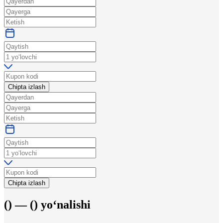
Chipta izlash
Chipta izlash
(
) —
(
)
yo‘nalishi