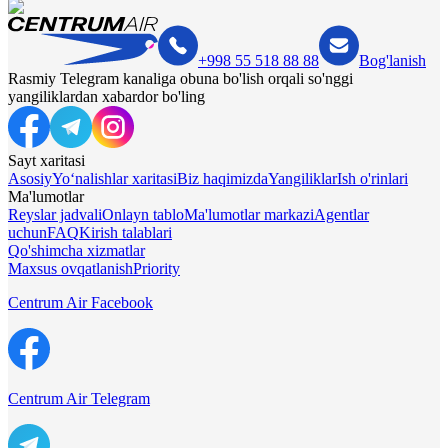
+998 55 518 88 88
Bog'lanish
Rasmiy Telegram kanaliga obuna bo'lish orqali so'nggi
yangiliklardan xabardor bo'ling
Sayt xaritasi
Asosiy
Yo‘nalishlar xaritasi
Biz haqimizda
Yangiliklar
Ish o'rinlari
Ma'lumotlar
Reyslar jadvali
Onlayn tablo
Ma'lumotlar markazi
Agentlar
uchun
FAQ
Kirish talablari
Qo'shimcha xizmatlar
Maxsus ovqatlanish
Priority
Centrum Air Facebook
Centrum Air Telegram