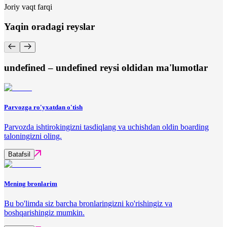
Joriy vaqt farqi
Yaqin oradagi reyslar
undefined – undefined reysi oldidan ma'lumotlar
Parvozga ro'yxatdan o'tish
Parvozda ishtirokingizni tasdiqlang va uchishdan oldin boarding
taloningizni oling.
Batafsil
Mening bronlarim
Bu bo'limda siz barcha bronlaringizni ko'rishingiz va
boshqarishingiz mumkin.