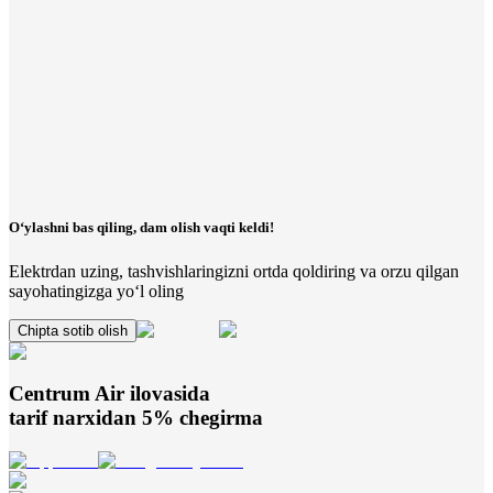
O‘ylashni bas qiling, dam olish vaqti keldi!
Elektrdan uzing, tashvishlaringizni ortda qoldiring va orzu qilgan
sayohatingizga yo‘l oling
Chipta sotib olish
Centrum Air
ilovasida
tarif narxidan 5% chegirma