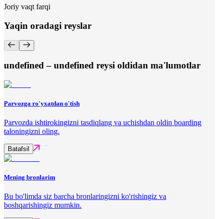
Joriy vaqt farqi
Yaqin oradagi reyslar
undefined – undefined reysi oldidan ma'lumotlar
Parvozga ro'yxatdan o'tish
Parvozda ishtirokingizni tasdiqlang va uchishdan oldin boarding
taloningizni oling.
Batafsil
Mening bronlarim
Bu bo'limda siz barcha bronlaringizni ko'rishingiz va
boshqarishingiz mumkin.