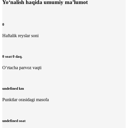
Yo‘nalish haqida umumiy ma’lumot
0
Haftalik reyslar soni
0 soat 0 daq.
O‘rtacha parvoz vaqti
undefined km
Punktlar orasidagi masofa
undefined soat