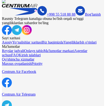
+998 55 518 88 88
Bog'lanish
Rasmiy Telegram kanaliga obuna bo'lish orqali so'nggi
yangiliklardan xabardor bo'ling
Sayt xaritasi
Asosiy
Yo‘nalishlar xaritasi
Biz haqimizda
Yangiliklar
Ish o'rinlari
Ma'lumotlar
Reyslar jadvali
Onlayn tablo
Ma'lumotlar markazi
Agentlar
uchun
FAQ
Kirish talablari
Qo'shimcha xizmatlar
Maxsus ovqatlanish
Priority
Centrum Air Facebook
Centrum Air Telegram