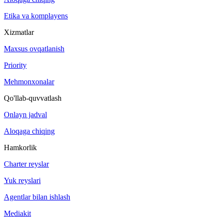
Etika va komplayens
Xizmatlar
Maxsus ovqatlanish
Priority
Mehmonxonalar
Qo'llab-quvvatlash
Onlayn jadval
Aloqaga chiqing
Hamkorlik
Charter reyslar
Yuk reyslari
Agentlar bilan ishlash
Mediakit