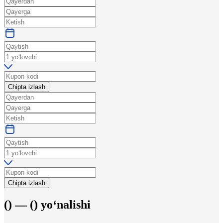
Chipta izlash
Chipta izlash
(
) —
(
)
yo‘nalishi