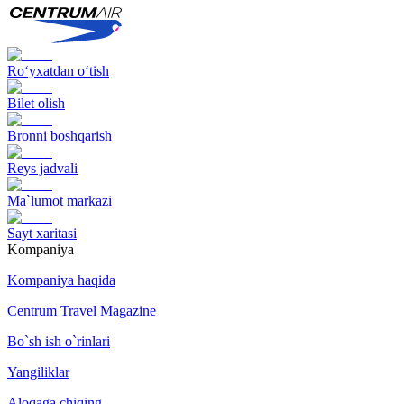
Ro‘yxatdan o‘tish
Bilet olish
Bronni boshqarish
Reys jadvali
Ma`lumot markazi
Sayt xaritasi
Kompaniya
Kompaniya haqida
Centrum Travel Magazine
Bo`sh ish o`rinlari
Yangiliklar
Aloqaga chiqing