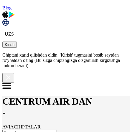
Blog
. UZS
Kirish
Chiptani xarid qilishdan oldin, 'Kirish' tugmasini bosib saytdan
ro'yhatdan o'ting (Bu sizga chiptangizga o'zgartirish kirgizishga
imkon beradi).
CENTRUM AIR DAN
-
AVIACHIPTALAR