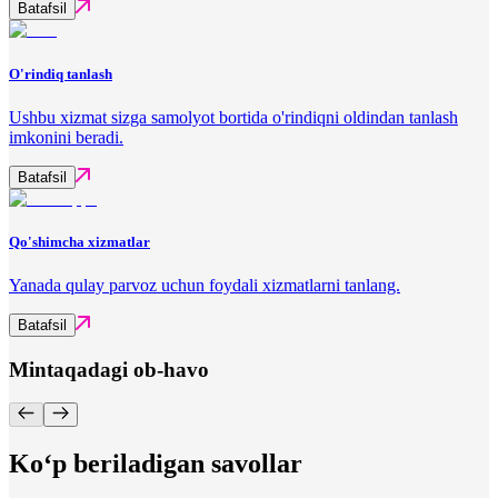
Batafsil
O'rindiq tanlash
Ushbu xizmat sizga samolyot bortida o'rindiqni oldindan tanlash
imkonini beradi.
Batafsil
Qo'shimcha xizmatlar
Yanada qulay parvoz uchun foydali xizmatlarni tanlang.
Batafsil
Mintaqadagi ob-havo
Ko‘p beriladigan savollar