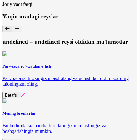
Joriy vaqt farqi
Yaqin oradagi reyslar
undefined – undefined reysi oldidan ma'lumotlar
Parvozga ro'yxatdan o'tish
Parvozda ishtirokingizni tasdiqlang va uchishdan oldin boarding
taloningizni oling.
Batafsil
Mening bronlarim
Bu bo'limda siz barcha bronlaringizni ko'rishingiz va
boshqarishingiz mumkin.