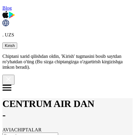
Blog
. UZS
Kirish
Chiptani xarid qilishdan oldin, 'Kirish' tugmasini bosib saytdan
ro'yhatdan o'ting (Bu sizga chiptangizga o'zgartirish kirgizishga
imkon beradi).
CENTRUM AIR DAN
-
AVIACHIPTALAR