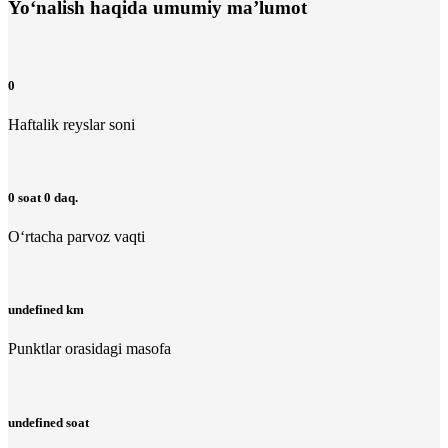
Yo‘nalish haqida umumiy ma’lumot
0
Haftalik reyslar soni
0 soat 0 daq.
O‘rtacha parvoz vaqti
undefined km
Punktlar orasidagi masofa
undefined soat