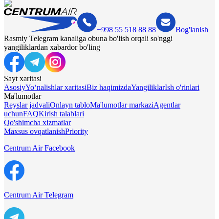
+998 55 518 88 88
Bog'lanish
Rasmiy Telegram kanaliga obuna bo'lish orqali so'nggi
yangiliklardan xabardor bo'ling
Sayt xaritasi
Asosiy
Yo‘nalishlar xaritasi
Biz haqimizda
Yangiliklar
Ish o'rinlari
Ma'lumotlar
Reyslar jadvali
Onlayn tablo
Ma'lumotlar markazi
Agentlar
uchun
FAQ
Kirish talablari
Qo'shimcha xizmatlar
Maxsus ovqatlanish
Priority
Centrum Air Facebook
Centrum Air Telegram