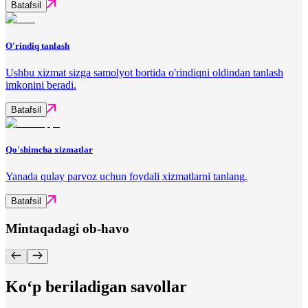
Batafsil
O'rindiq tanlash
Ushbu xizmat sizga samolyot bortida o'rindiqni oldindan tanlash
imkonini beradi.
Batafsil
Qo'shimcha xizmatlar
Yanada qulay parvoz uchun foydali xizmatlarni tanlang.
Batafsil
Mintaqadagi ob-havo
Ko‘p beriladigan savollar