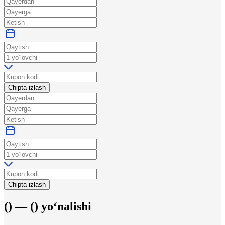
Chipta izlash
Chipta izlash
(
) —
(
)
yo‘nalishi