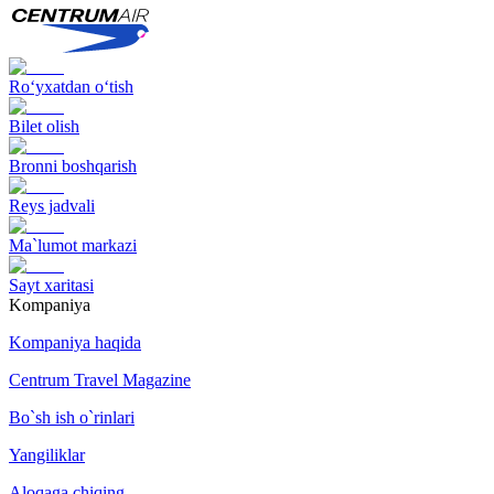
Ro‘yxatdan o‘tish
Bilet olish
Bronni boshqarish
Reys jadvali
Ma`lumot markazi
Sayt xaritasi
Kompaniya
Kompaniya haqida
Centrum Travel Magazine
Bo`sh ish o`rinlari
Yangiliklar
Aloqaga chiqing