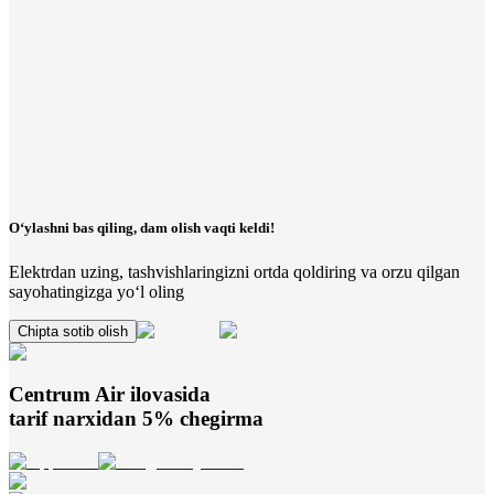
O‘ylashni bas qiling, dam olish vaqti keldi!
Elektrdan uzing, tashvishlaringizni ortda qoldiring va orzu qilgan
sayohatingizga yo‘l oling
Chipta sotib olish
Centrum Air
ilovasida
tarif narxidan 5% chegirma