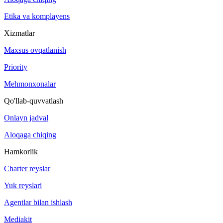
Etika va komplayens
Xizmatlar
Maxsus ovqatlanish
Priority
Mehmonxonalar
Qo'llab-quvvatlash
Onlayn jadval
Aloqaga chiqing
Hamkorlik
Charter reyslar
Yuk reyslari
Agentlar bilan ishlash
Mediakit