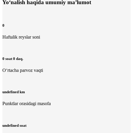
Yo‘nalish haqida umumiy ma’lumot
0
Haftalik reyslar soni
0 soat 0 daq.
O‘rtacha parvoz vaqti
undefined km
Punktlar orasidagi masofa
undefined soat