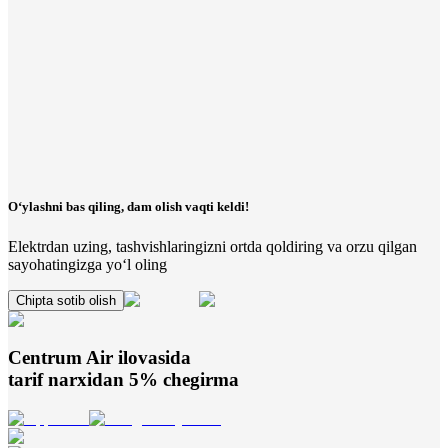
O‘ylashni bas qiling, dam olish vaqti keldi!
Elektrdan uzing, tashvishlaringizni ortda qoldiring va orzu qilgan
sayohatingizga yo‘l oling
Chipta sotib olish
Centrum Air
ilovasida
tarif narxidan 5% chegirma