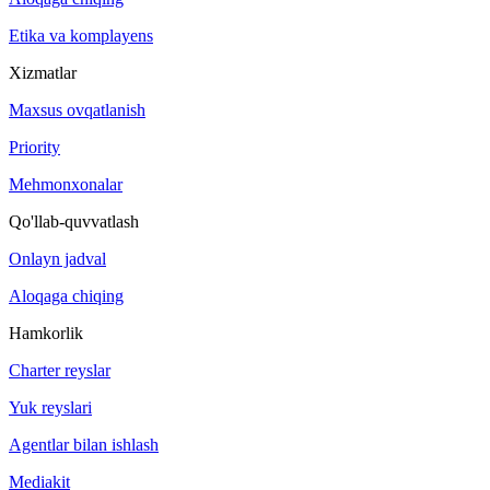
Etika va komplayens
Xizmatlar
Maxsus ovqatlanish
Priority
Mehmonxonalar
Qo'llab-quvvatlash
Onlayn jadval
Aloqaga chiqing
Hamkorlik
Charter reyslar
Yuk reyslari
Agentlar bilan ishlash
Mediakit