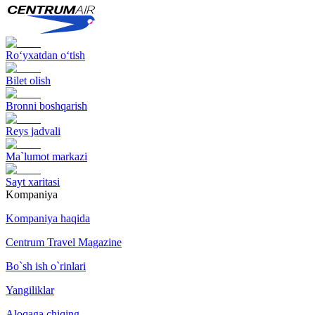
Ro‘yxatdan o‘tish
Bilet olish
Bronni boshqarish
Reys jadvali
Ma`lumot markazi
Sayt xaritasi
Kompaniya
Kompaniya haqida
Centrum Travel Magazine
Bo`sh ish o`rinlari
Yangiliklar
Aloqaga chiqing