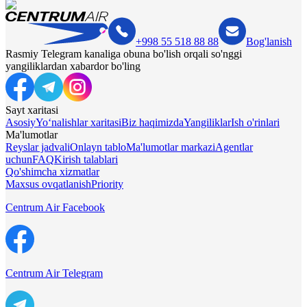
+998 55 518 88 88
Bog'lanish
Rasmiy Telegram kanaliga obuna bo'lish orqali so'nggi
yangiliklardan xabardor bo'ling
Sayt xaritasi
Asosiy
Yo‘nalishlar xaritasi
Biz haqimizda
Yangiliklar
Ish o'rinlari
Ma'lumotlar
Reyslar jadvali
Onlayn tablo
Ma'lumotlar markazi
Agentlar
uchun
FAQ
Kirish talablari
Qo'shimcha xizmatlar
Maxsus ovqatlanish
Priority
Centrum Air Facebook
Centrum Air Telegram