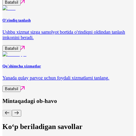
Batafsil
O'rindiq tanlash
Ushbu xizmat sizga samolyot bortida o'rindiqni oldindan tanlash
imkonini beradi.
Batafsil
Qo'shimcha xizmatlar
Yanada qulay parvoz uchun foydali xizmatlarni tanlang.
Batafsil
Mintaqadagi ob-havo
Ko‘p beriladigan savollar