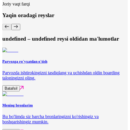
Joriy vaqt farqi
Yaqin oradagi reyslar
undefined – undefined reysi oldidan ma'lumotlar
Parvozga ro'yxatdan o'tish
Parvozda ishtirokingizni tasdiqlang va uchishdan oldin boarding
taloningizni oling.
Batafsil
Mening bronlarim
Bu bo'limda siz barcha bronlaringizni ko'rishingiz va
boshqarishingiz mumkin.