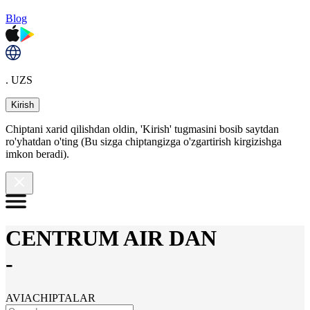
Blog
. UZS
Kirish
Chiptani xarid qilishdan oldin, 'Kirish' tugmasini bosib saytdan
ro'yhatdan o'ting (Bu sizga chiptangizga o'zgartirish kirgizishga
imkon beradi).
CENTRUM AIR DAN
-
AVIACHIPTALAR