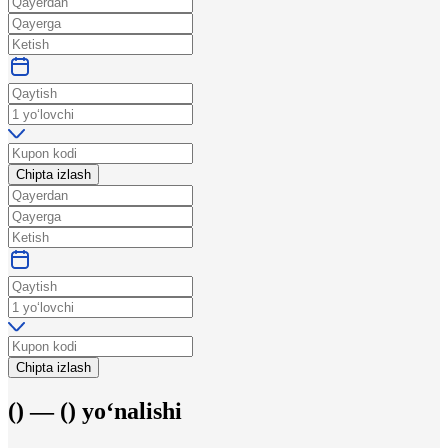
Chipta izlash
Chipta izlash
(
) —
(
)
yo‘nalishi