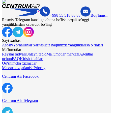
+998 55 518 88 88
Bog'lanish
Rasmiy Telegram kanaliga obuna bo'lish orqali so'nggi
yangiliklardan xabardor bo'ling
Sayt xaritasi
Asosiy
Yo‘nalishlar xaritasi
Biz haqimizda
Yangiliklar
Ish o'rinlari
Ma'lumotlar
Reyslar jadvali
Onlayn tablo
Ma'lumotlar markazi
Agentlar
uchun
FAQ
Kirish talablari
Qo'shimcha xizmatlar
Maxsus ovqatlanish
Priority
Centrum Air Facebook
Centrum Air Telegram