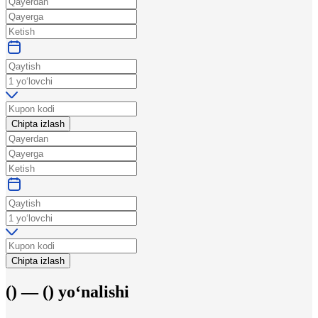
Chipta izlash
Chipta izlash
(
) —
(
)
yo‘nalishi