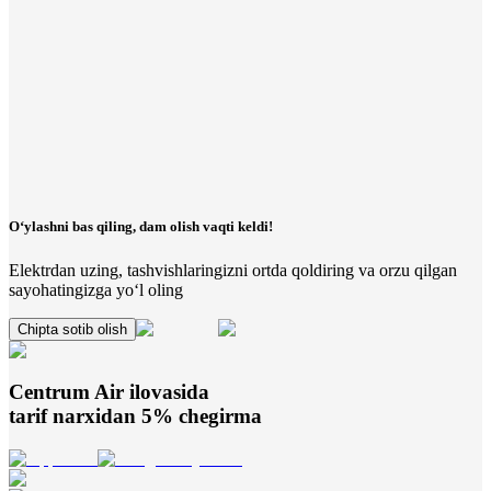
O‘ylashni bas qiling, dam olish vaqti keldi!
Elektrdan uzing, tashvishlaringizni ortda qoldiring va orzu qilgan
sayohatingizga yo‘l oling
Chipta sotib olish
Centrum Air
ilovasida
tarif narxidan 5% chegirma