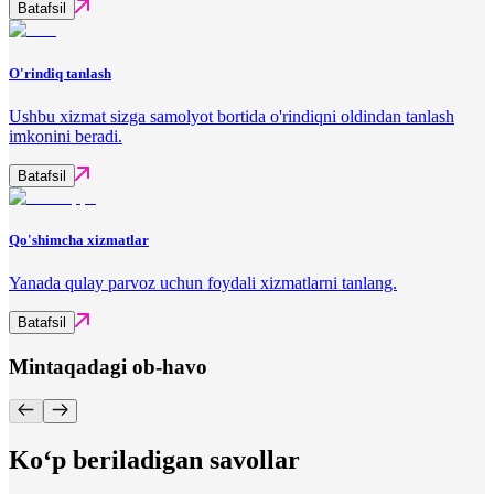
Batafsil
O'rindiq tanlash
Ushbu xizmat sizga samolyot bortida o'rindiqni oldindan tanlash
imkonini beradi.
Batafsil
Qo'shimcha xizmatlar
Yanada qulay parvoz uchun foydali xizmatlarni tanlang.
Batafsil
Mintaqadagi ob-havo
Ko‘p beriladigan savollar