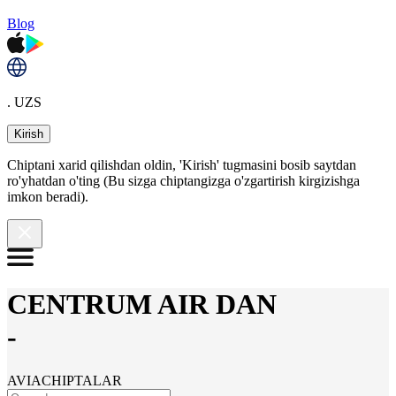
Blog
. UZS
Kirish
Chiptani xarid qilishdan oldin, 'Kirish' tugmasini bosib saytdan
ro'yhatdan o'ting (Bu sizga chiptangizga o'zgartirish kirgizishga
imkon beradi).
CENTRUM AIR DAN
-
AVIACHIPTALAR