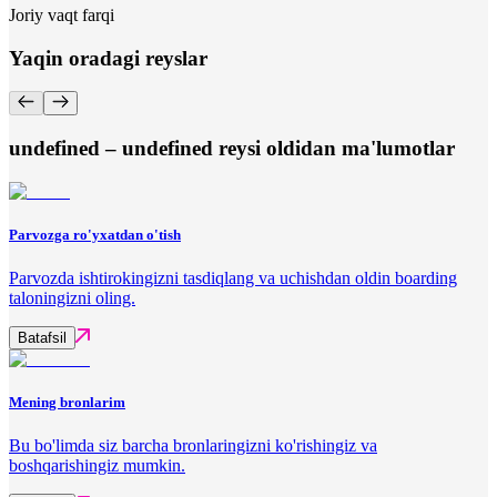
Joriy vaqt farqi
Yaqin oradagi reyslar
undefined – undefined reysi oldidan ma'lumotlar
Parvozga ro'yxatdan o'tish
Parvozda ishtirokingizni tasdiqlang va uchishdan oldin boarding
taloningizni oling.
Batafsil
Mening bronlarim
Bu bo'limda siz barcha bronlaringizni ko'rishingiz va
boshqarishingiz mumkin.