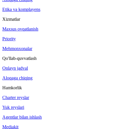
Etika va komplayens
Xizmatlar
Maxsus ovqatlanish
Priority
Mehmonxonalar
Qo'llab-quvvatlash
Onlayn jadval
Aloqaga chiqing
Hamkorlik
Charter reyslar
Yuk reyslari
Agentlar bilan ishlash
Mediakit