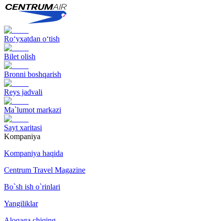
Ro‘yxatdan o‘tish
Bilet olish
Bronni boshqarish
Reys jadvali
Ma`lumot markazi
Sayt xaritasi
Kompaniya
Kompaniya haqida
Centrum Travel Magazine
Bo`sh ish o`rinlari
Yangiliklar
Aloqaga chiqing