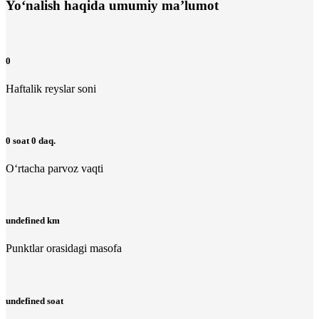
Yo‘nalish haqida umumiy ma’lumot
0
Haftalik reyslar soni
0 soat 0 daq.
O‘rtacha parvoz vaqti
undefined km
Punktlar orasidagi masofa
undefined soat