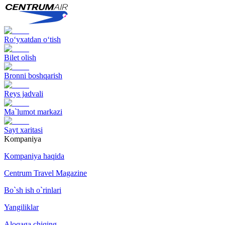
Ro‘yxatdan o‘tish
Bilet olish
Bronni boshqarish
Reys jadvali
Ma`lumot markazi
Sayt xaritasi
Kompaniya
Kompaniya haqida
Centrum Travel Magazine
Bo`sh ish o`rinlari
Yangiliklar
Aloqaga chiqing