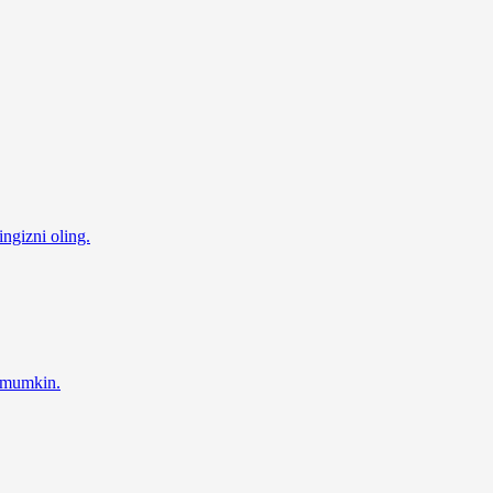
ingizni oling.
z mumkin.