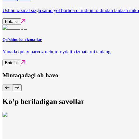
Ushbu xizmat sizga samolyot bortida o'rindiqni oldindan tanlash imko
Batafsil
Qo'shimcha xizmatlar
Yanada qulay parvoz uchun foydali xizmatlarni tanlang.
Batafsil
Mintaqadagi ob-havo
Ko‘p beriladigan savollar