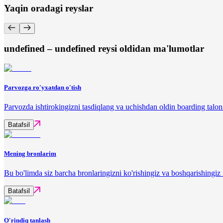
Yaqin oradagi reyslar
undefined – undefined reysi oldidan ma'lumotlar
Parvozga ro'yxatdan o'tish
Parvozda ishtirokingizni tasdiqlang va uchishdan oldin boarding talon
Batafsil
Mening bronlarim
Bu bo'limda siz barcha bronlaringizni ko'rishingiz va boshqarishingi
Batafsil
O'rindiq tanlash