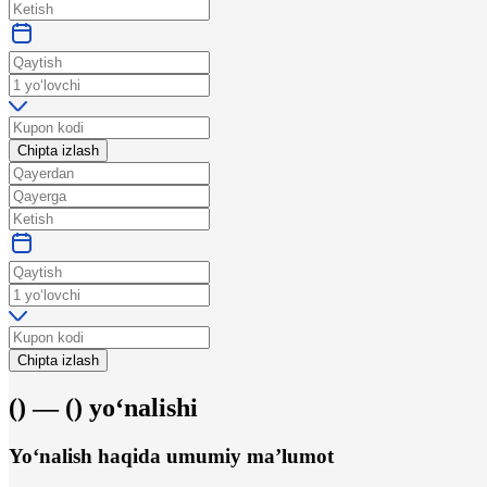
Chipta izlash
Chipta izlash
(
) —
(
)
yo‘nalishi
Yo‘nalish haqida umumiy ma’lumot