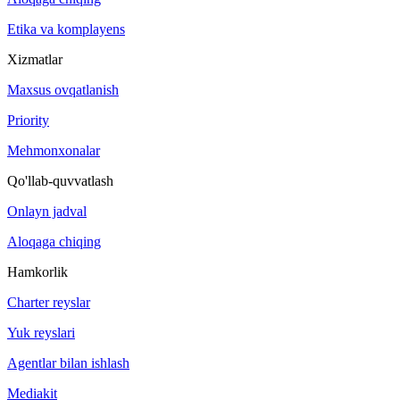
Etika va komplayens
Xizmatlar
Maxsus ovqatlanish
Priority
Mehmonxonalar
Qo'llab-quvvatlash
Onlayn jadval
Aloqaga chiqing
Hamkorlik
Charter reyslar
Yuk reyslari
Agentlar bilan ishlash
Mediakit