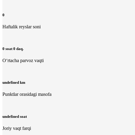
0
Haftalik reyslar soni
0 soat 0 daq.
O‘rtacha parvoz vaqti
undefined km
Punktlar orasidagi masofa
undefined soat
Joriy vaqt farqi