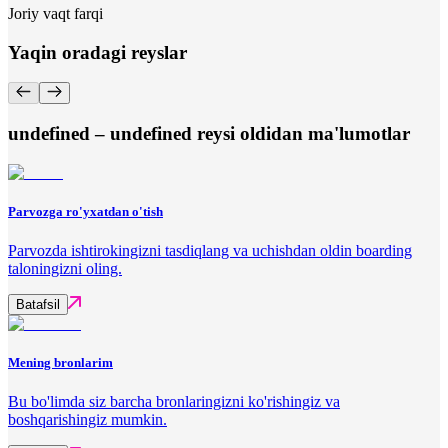
Joriy vaqt farqi
Yaqin oradagi reyslar
undefined – undefined reysi oldidan ma'lumotlar
Parvozga ro'yxatdan o'tish
Parvozda ishtirokingizni tasdiqlang va uchishdan oldin boarding
taloningizni oling.
Batafsil
Mening bronlarim
Bu bo'limda siz barcha bronlaringizni ko'rishingiz va
boshqarishingiz mumkin.