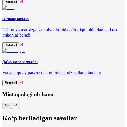
Batafsil
O'rindiq tanlash
Ushbu xizmat sizga samolyot bortida o'rindiqni oldindan tanlash
imkonini beradi.
Batafsil
Qo'shimcha xizmatlar
Yanada qulay parvoz uchun foydali xizmatlarni tanlang.
Batafsil
Mintaqadagi ob-havo
Ko‘p beriladigan savollar