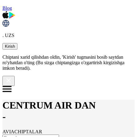
Blog
. UZS
Kirish
Chiptani xarid qilishdan oldin, 'Kirish' tugmasini bosib saytdan
ro'yhatdan o'ting (Bu sizga chiptangizga o'zgartirish kirgizishga
imkon beradi).
CENTRUM AIR DAN
-
AVIACHIPTALAR