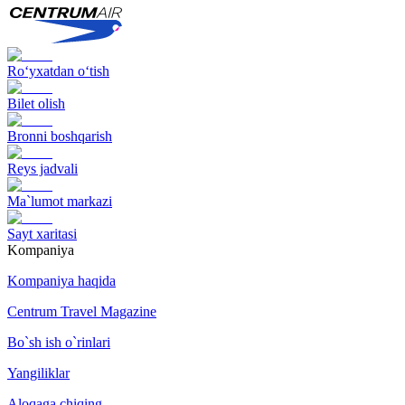
Ro‘yxatdan o‘tish
Bilet olish
Bronni boshqarish
Reys jadvali
Ma`lumot markazi
Sayt xaritasi
Kompaniya
Kompaniya haqida
Centrum Travel Magazine
Bo`sh ish o`rinlari
Yangiliklar
Aloqaga chiqing