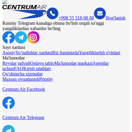
+998 55 518 88 88
Bog'lanish
Rasmiy Telegram kanaliga obuna bo'lish orqali so'nggi
yangiliklardan xabardor bo'ling
Sayt xaritasi
Asosiy
Yo‘nalishlar xaritasi
Biz haqimizda
Yangiliklar
Ish o'rinlari
Ma'lumotlar
Reyslar jadvali
Onlayn tablo
Ma'lumotlar markazi
Agentlar
uchun
FAQ
Kirish talablari
Qo'shimcha xizmatlar
Maxsus ovqatlanish
Priority
Centrum Air Facebook
Centrum Air Telegram