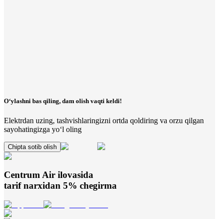
O‘ylashni bas qiling, dam olish vaqti keldi!
Elektrdan uzing, tashvishlaringizni ortda qoldiring va orzu qilgan
sayohatingizga yo‘l oling
Chipta sotib olish
Centrum Air
ilovasida
tarif narxidan 5% chegirma