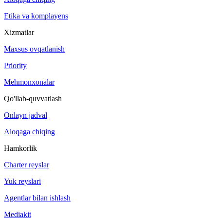
Etika va komplayens
Xizmatlar
Maxsus ovqatlanish
Priority
Mehmonxonalar
Qo'llab-quvvatlash
Onlayn jadval
Aloqaga chiqing
Hamkorlik
Charter reyslar
Yuk reyslari
Agentlar bilan ishlash
Mediakit