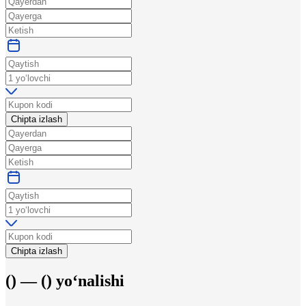
Chipta izlash
Chipta izlash
(
) —
(
)
yo‘nalishi