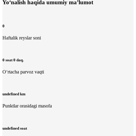
Yo‘nalish haqida umumiy ma’lumot
0
Haftalik reyslar soni
0 soat 0 daq.
O‘rtacha parvoz vaqti
undefined km
Punktlar orasidagi masofa
undefined soat