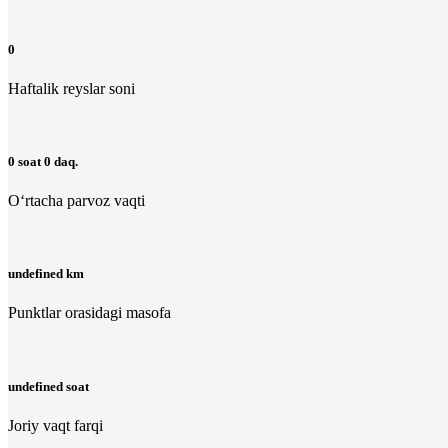
0
Haftalik reyslar soni
0 soat 0 daq.
O‘rtacha parvoz vaqti
undefined km
Punktlar orasidagi masofa
undefined soat
Joriy vaqt farqi