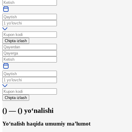
Chipta izlash
Chipta izlash
(
) —
(
)
yo‘nalishi
Yo‘nalish haqida umumiy ma’lumot