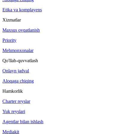
Etika va komplayens
Xizmatlar
Maxsus ovqatlanish
Priority
Mehmonxonalar
Qo'llab-quvvatlash
Onlayn jadval
Aloqaga chiqing
Hamkorlik
Charter reyslar
Yuk reyslari
Agentlar bilan ishlash
Mediakit