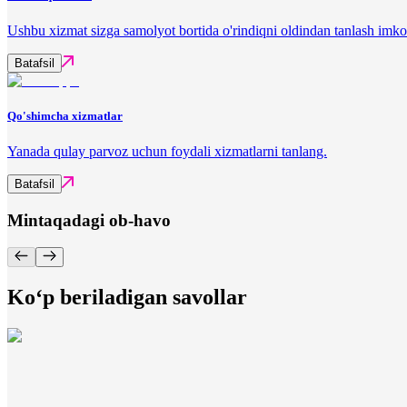
Ushbu xizmat sizga samolyot bortida o'rindiqni oldindan tanlash imko
Batafsil
Qo'shimcha xizmatlar
Yanada qulay parvoz uchun foydali xizmatlarni tanlang.
Batafsil
Mintaqadagi ob-havo
Ko‘p beriladigan savollar