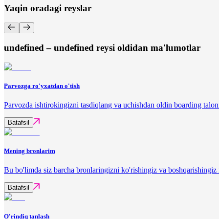
Yaqin oradagi reyslar
undefined – undefined reysi oldidan ma'lumotlar
Parvozga ro'yxatdan o'tish
Parvozda ishtirokingizni tasdiqlang va uchishdan oldin boarding talon
Batafsil
Mening bronlarim
Bu bo'limda siz barcha bronlaringizni ko'rishingiz va boshqarishingi
Batafsil
O'rindiq tanlash