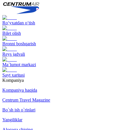
Ro‘yxatdan o‘tish
Bilet olish
Bronni boshqarish
Reys jadvali
Ma`lumot markazi
Sayt xaritasi
Kompaniya
Kompaniya haqida
Centrum Travel Magazine
Bo`sh ish o`rinlari
Yangiliklar
Aloqaga chiqing