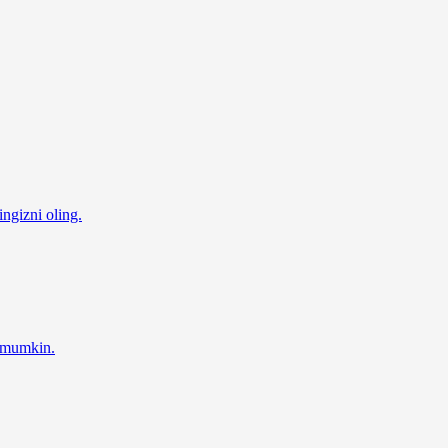
ingizni oling.
z mumkin.