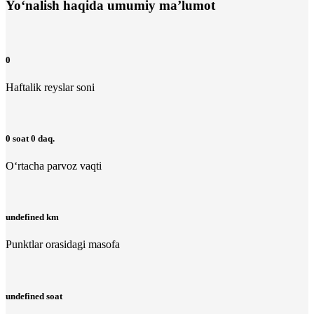
Yo‘nalish haqida umumiy ma’lumot
0
Haftalik reyslar soni
0 soat 0 daq.
O‘rtacha parvoz vaqti
undefined km
Punktlar orasidagi masofa
undefined soat