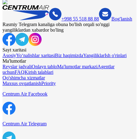
+998 55 518 88 88
Bog'lanish
Rasmiy Telegram kanaliga obuna bo'lish orqali so'nggi
yangiliklardan xabardor bo'ling
Sayt xaritasi
Asosiy
Yo‘nalishlar xaritasi
Biz haqimizda
Yangiliklar
Ish o'rinlari
Ma'lumotlar
Reyslar jadvali
Onlayn tablo
Ma'lumotlar markazi
Agentlar
uchun
FAQ
Kirish talablari
Qo'shimcha xizmatlar
Maxsus ovqatlanish
Priority
Centrum Air Facebook
Centrum Air Telegram