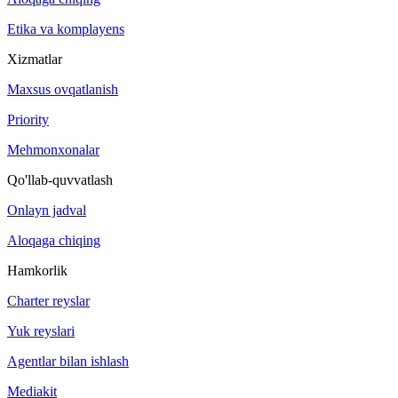
Etika va komplayens
Xizmatlar
Maxsus ovqatlanish
Priority
Mehmonxonalar
Qo'llab-quvvatlash
Onlayn jadval
Aloqaga chiqing
Hamkorlik
Charter reyslar
Yuk reyslari
Agentlar bilan ishlash
Mediakit