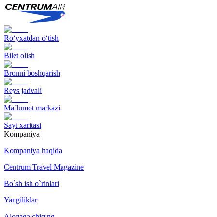
Ro‘yxatdan o‘tish
Bilet olish
Bronni boshqarish
Reys jadvali
Ma`lumot markazi
Sayt xaritasi
Kompaniya
Kompaniya haqida
Centrum Travel Magazine
Bo`sh ish o`rinlari
Yangiliklar
Aloqaga chiqing