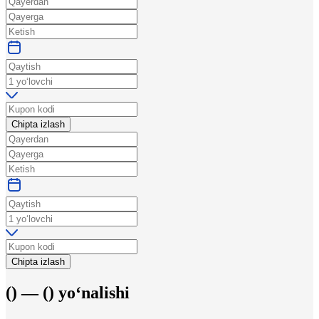
Chipta izlash
Chipta izlash
(
) —
(
)
yo‘nalishi