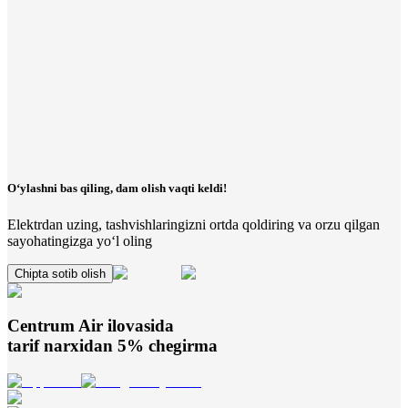
O‘ylashni bas qiling, dam olish vaqti keldi!
Elektrdan uzing, tashvishlaringizni ortda qoldiring va orzu qilgan
sayohatingizga yo‘l oling
Chipta sotib olish
Centrum Air
ilovasida
tarif narxidan 5% chegirma