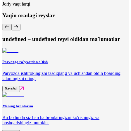
Joriy vaqt farqi
Yaqin oradagi reyslar
undefined – undefined reysi oldidan ma'lumotlar
Parvozga ro'yxatdan o'tish
Parvozda ishtirokingizni tasdiqlang va uchishdan oldin boarding
taloningizni oling.
Batafsil
Mening bronlarim
Bu bo'limda siz barcha bronlaringizni ko'rishingiz va
boshqarishingiz mumkin.