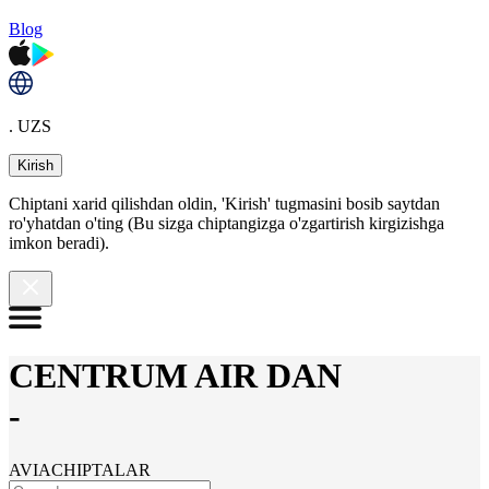
Blog
. UZS
Kirish
Chiptani xarid qilishdan oldin, 'Kirish' tugmasini bosib saytdan
ro'yhatdan o'ting (Bu sizga chiptangizga o'zgartirish kirgizishga
imkon beradi).
CENTRUM AIR DAN
-
AVIACHIPTALAR