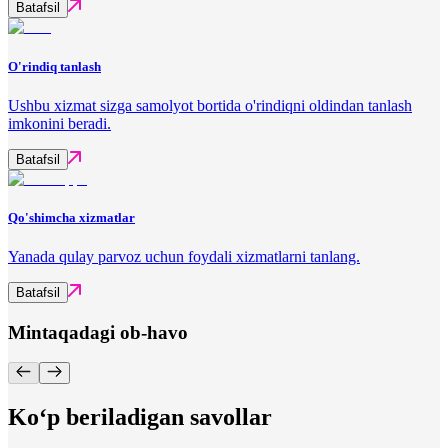
Batafsil
O'rindiq tanlash
Ushbu xizmat sizga samolyot bortida o'rindiqni oldindan tanlash
imkonini beradi.
Batafsil
Qo'shimcha xizmatlar
Yanada qulay parvoz uchun foydali xizmatlarni tanlang.
Batafsil
Mintaqadagi ob-havo
Ko‘p beriladigan savollar