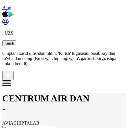
Blog
. UZS
Kirish
Chiptani xarid qilishdan oldin, 'Kirish' tugmasini bosib saytdan
ro'yhatdan o'ting (Bu sizga chiptangizga o'zgartirish kirgizishga
imkon beradi).
CENTRUM AIR DAN
-
AVIACHIPTALAR