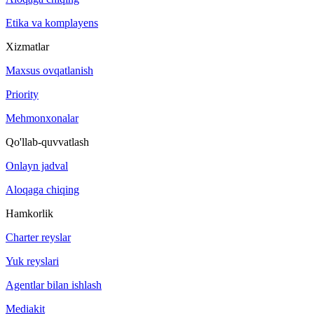
Etika va komplayens
Xizmatlar
Maxsus ovqatlanish
Priority
Mehmonxonalar
Qo'llab-quvvatlash
Onlayn jadval
Aloqaga chiqing
Hamkorlik
Charter reyslar
Yuk reyslari
Agentlar bilan ishlash
Mediakit