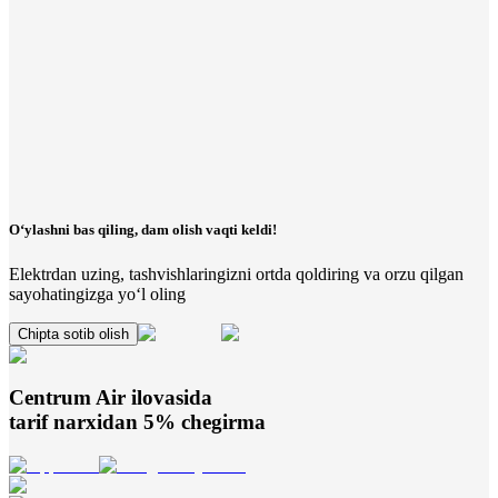
O‘ylashni bas qiling, dam olish vaqti keldi!
Elektrdan uzing, tashvishlaringizni ortda qoldiring va orzu qilgan
sayohatingizga yo‘l oling
Chipta sotib olish
Centrum Air
ilovasida
tarif narxidan 5% chegirma