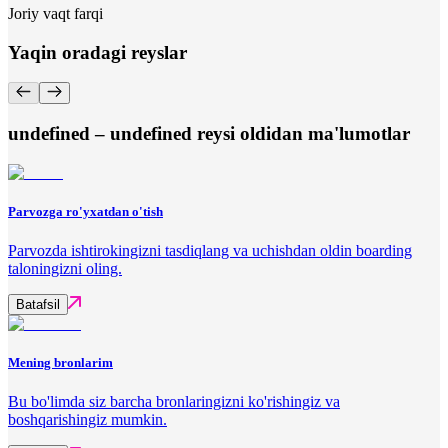
Joriy vaqt farqi
Yaqin oradagi reyslar
undefined – undefined reysi oldidan ma'lumotlar
Parvozga ro'yxatdan o'tish
Parvozda ishtirokingizni tasdiqlang va uchishdan oldin boarding
taloningizni oling.
Batafsil
Mening bronlarim
Bu bo'limda siz barcha bronlaringizni ko'rishingiz va
boshqarishingiz mumkin.