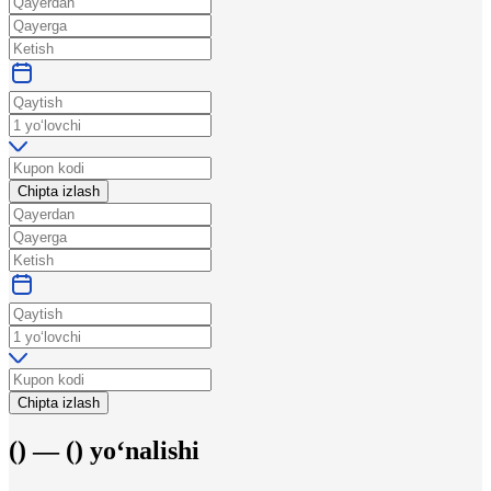
Chipta izlash
Chipta izlash
(
) —
(
)
yo‘nalishi