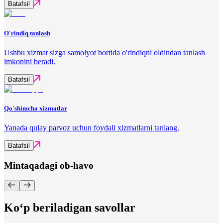
Batafsil
O'rindiq tanlash
Ushbu xizmat sizga samolyot bortida o'rindiqni oldindan tanlash
imkonini beradi.
Batafsil
Qo'shimcha xizmatlar
Yanada qulay parvoz uchun foydali xizmatlarni tanlang.
Batafsil
Mintaqadagi ob-havo
Ko‘p beriladigan savollar