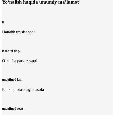
Yo‘nalish haqida umumiy ma’lumot
0
Haftalik reyslar soni
0 soat 0 daq.
O‘rtacha parvoz vaqti
undefined km
Punktlar orasidagi masofa
undefined soat