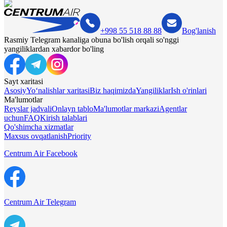
+998 55 518 88 88
Bog'lanish
Rasmiy Telegram kanaliga obuna bo'lish orqali so'nggi
yangiliklardan xabardor bo'ling
Sayt xaritasi
Asosiy
Yo‘nalishlar xaritasi
Biz haqimizda
Yangiliklar
Ish o'rinlari
Ma'lumotlar
Reyslar jadvali
Onlayn tablo
Ma'lumotlar markazi
Agentlar
uchun
FAQ
Kirish talablari
Qo'shimcha xizmatlar
Maxsus ovqatlanish
Priority
Centrum Air Facebook
Centrum Air Telegram