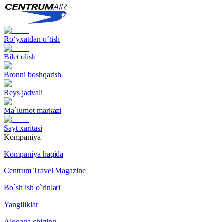
Ro‘yxatdan o‘tish
Bilet olish
Bronni boshqarish
Reys jadvali
Ma`lumot markazi
Sayt xaritasi
Kompaniya
Kompaniya haqida
Centrum Travel Magazine
Bo`sh ish o`rinlari
Yangiliklar
Aloqaga chiqing