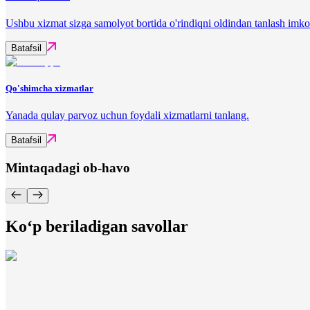
Ushbu xizmat sizga samolyot bortida o'rindiqni oldindan tanlash imko
Batafsil
Qo'shimcha xizmatlar
Yanada qulay parvoz uchun foydali xizmatlarni tanlang.
Batafsil
Mintaqadagi ob-havo
Ko‘p beriladigan savollar