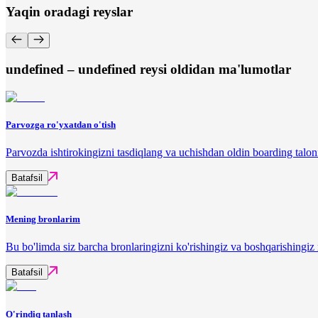
Yaqin oradagi reyslar
undefined – undefined reysi oldidan ma'lumotlar
Parvozga ro'yxatdan o'tish
Parvozda ishtirokingizni tasdiqlang va uchishdan oldin boarding talon
Batafsil
Mening bronlarim
Bu bo'limda siz barcha bronlaringizni ko'rishingiz va boshqarishingi
Batafsil
O'rindiq tanlash