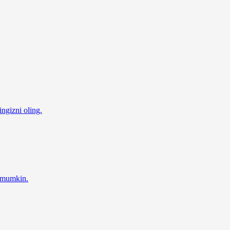
ingizni oling.
z mumkin.