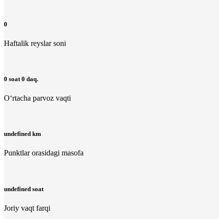
0
Haftalik reyslar soni
0 soat 0 daq.
O‘rtacha parvoz vaqti
undefined km
Punktlar orasidagi masofa
undefined soat
Joriy vaqt farqi