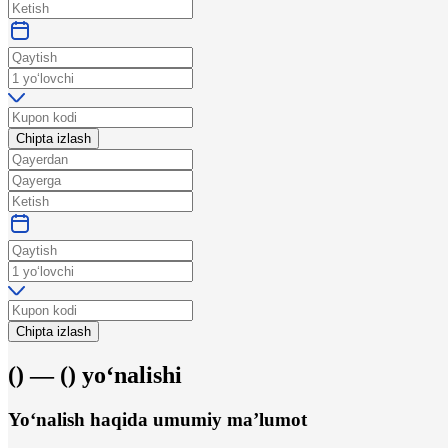
Chipta izlash
Chipta izlash
(
) —
(
)
yo‘nalishi
Yo‘nalish haqida umumiy ma’lumot