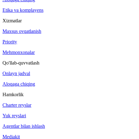
Etika va komplayens
Xizmatlar
Maxsus ovqatlanish
Priority
Mehmonxonalar
Qo'llab-quvvatlash
Onlayn jadval
Aloqaga chiqing
Hamkorlik
Charter reyslar
Yuk reyslari
Agentlar bilan ishlash
Mediakit