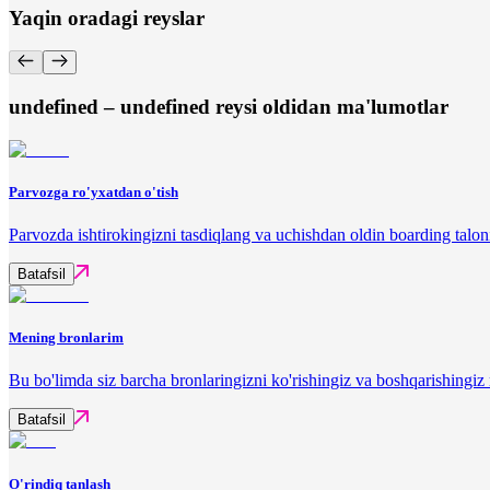
Yaqin oradagi reyslar
undefined – undefined reysi oldidan ma'lumotlar
Parvozga ro'yxatdan o'tish
Parvozda ishtirokingizni tasdiqlang va uchishdan oldin boarding talon
Batafsil
Mening bronlarim
Bu bo'limda siz barcha bronlaringizni ko'rishingiz va boshqarishingi
Batafsil
O'rindiq tanlash