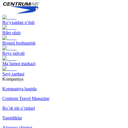
Ro‘yxatdan o‘tish
Bilet olish
Bronni boshqarish
Reys jadvali
Ma`lumot markazi
Sayt xaritasi
Kompaniya
Kompaniya haqida
Centrum Travel Magazine
Bo`sh ish o`rinlari
Yangiliklar
Aloqaga chiqing