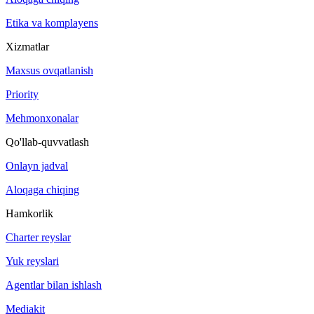
Etika va komplayens
Xizmatlar
Maxsus ovqatlanish
Priority
Mehmonxonalar
Qo'llab-quvvatlash
Onlayn jadval
Aloqaga chiqing
Hamkorlik
Charter reyslar
Yuk reyslari
Agentlar bilan ishlash
Mediakit