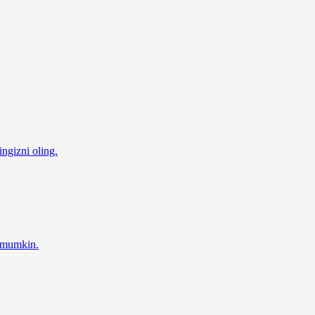
ingizni oling.
z mumkin.