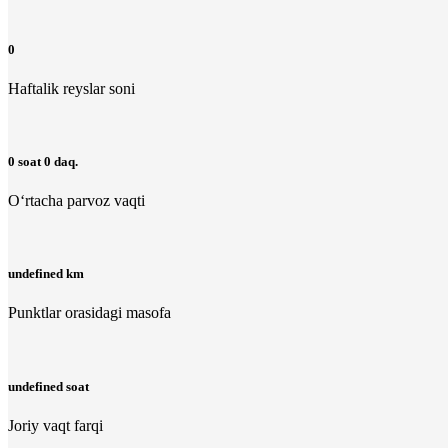
0
Haftalik reyslar soni
0 soat 0 daq.
O‘rtacha parvoz vaqti
undefined km
Punktlar orasidagi masofa
undefined soat
Joriy vaqt farqi