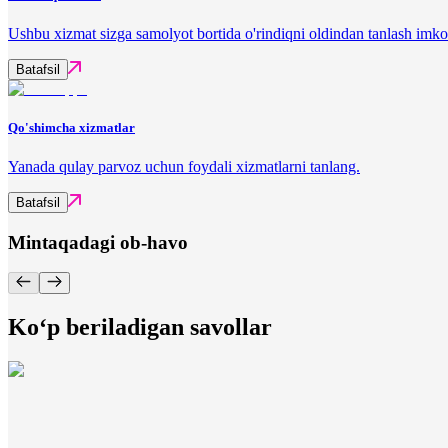
Ushbu xizmat sizga samolyot bortida o'rindiqni oldindan tanlash imko
Batafsil
Qo'shimcha xizmatlar
Yanada qulay parvoz uchun foydali xizmatlarni tanlang.
Batafsil
Mintaqadagi ob-havo
Ko‘p beriladigan savollar