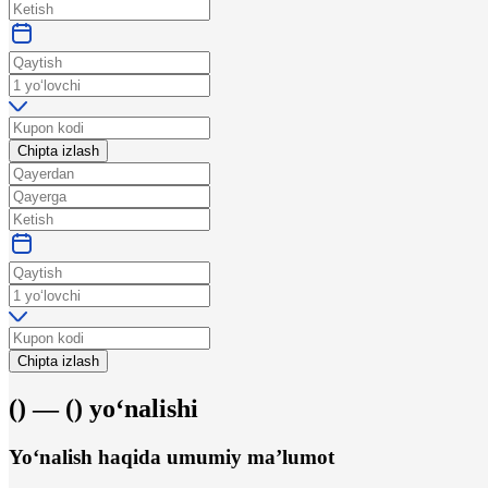
Chipta izlash
Chipta izlash
(
) —
(
)
yo‘nalishi
Yo‘nalish haqida umumiy ma’lumot