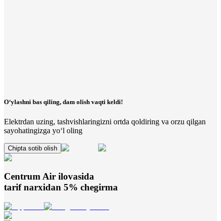
O‘ylashni bas qiling, dam olish vaqti keldi!
Elektrdan uzing, tashvishlaringizni ortda qoldiring va orzu qilgan
sayohatingizga yo‘l oling
Chipta sotib olish
Centrum Air
ilovasida
tarif narxidan 5% chegirma