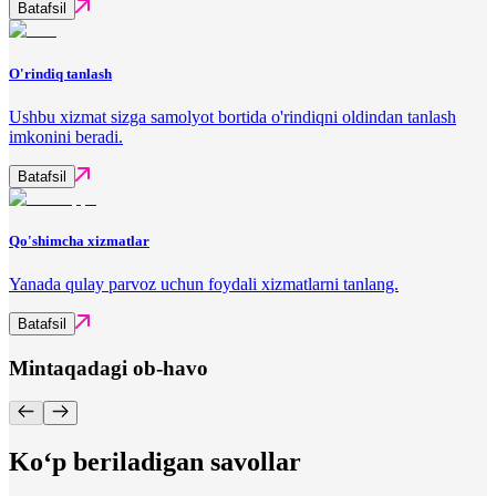
Batafsil
O'rindiq tanlash
Ushbu xizmat sizga samolyot bortida o'rindiqni oldindan tanlash
imkonini beradi.
Batafsil
Qo'shimcha xizmatlar
Yanada qulay parvoz uchun foydali xizmatlarni tanlang.
Batafsil
Mintaqadagi ob-havo
Ko‘p beriladigan savollar