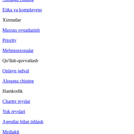
Etika va komplayens
Xizmatlar
Maxsus ovqatlanish
Priority
Mehmonxonalar
Qo'llab-quvvatlash
Onlayn jadval
Aloqaga chiqing
Hamkorlik
Charter reyslar
Yuk reyslari
Agentlar bilan ishlash
Mediakit