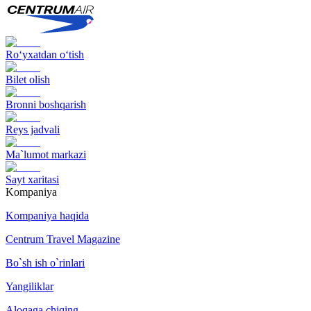
Ro‘yxatdan o‘tish
Bilet olish
Bronni boshqarish
Reys jadvali
Ma`lumot markazi
Sayt xaritasi
Kompaniya
Kompaniya haqida
Centrum Travel Magazine
Bo`sh ish o`rinlari
Yangiliklar
Aloqaga chiqing