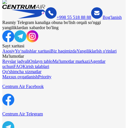
+998 55 518 88 88
Bog'lanish
Rasmiy Telegram kanaliga obuna bo'lish orqali so'nggi
yangiliklardan xabardor bo'ling
Sayt xaritasi
Asosiy
Yo‘nalishlar xaritasi
Biz haqimizda
Yangiliklar
Ish o'rinlari
Ma'lumotlar
Reyslar jadvali
Onlayn tablo
Ma'lumotlar markazi
Agentlar
uchun
FAQ
Kirish talablari
Qo'shimcha xizmatlar
Maxsus ovqatlanish
Priority
Centrum Air Facebook
Centrum Air Telegram