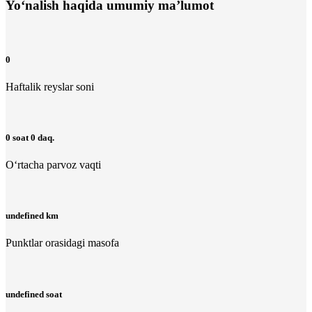
Yo‘nalish haqida umumiy ma’lumot
0
Haftalik reyslar soni
0 soat 0 daq.
O‘rtacha parvoz vaqti
undefined km
Punktlar orasidagi masofa
undefined soat