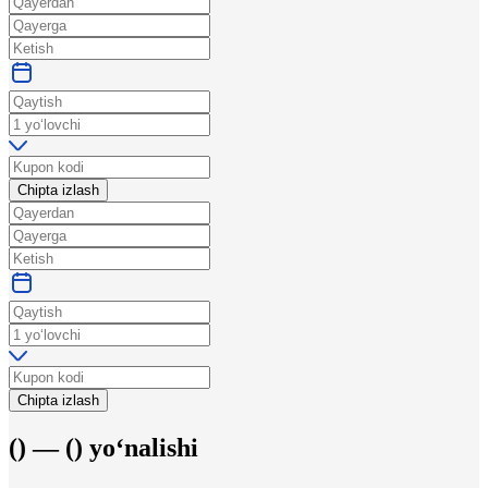
Chipta izlash
Chipta izlash
(
) —
(
)
yo‘nalishi