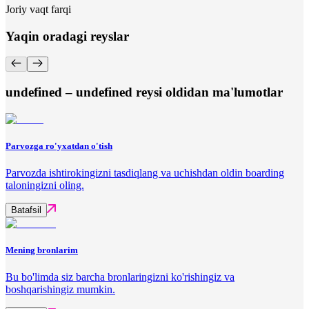
Joriy vaqt farqi
Yaqin oradagi reyslar
undefined – undefined reysi oldidan ma'lumotlar
Parvozga ro'yxatdan o'tish
Parvozda ishtirokingizni tasdiqlang va uchishdan oldin boarding
taloningizni oling.
Batafsil
Mening bronlarim
Bu bo'limda siz barcha bronlaringizni ko'rishingiz va
boshqarishingiz mumkin.