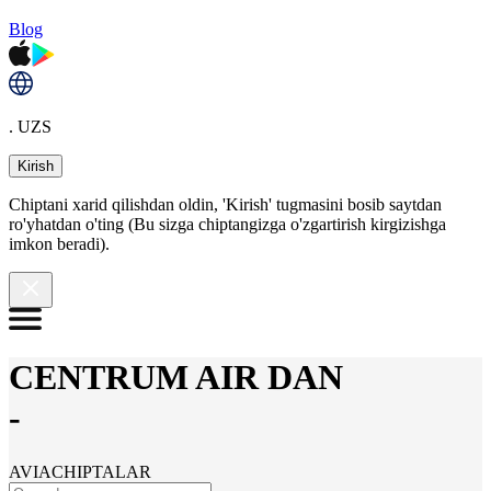
Blog
. UZS
Kirish
Chiptani xarid qilishdan oldin, 'Kirish' tugmasini bosib saytdan
ro'yhatdan o'ting (Bu sizga chiptangizga o'zgartirish kirgizishga
imkon beradi).
CENTRUM AIR DAN
-
AVIACHIPTALAR