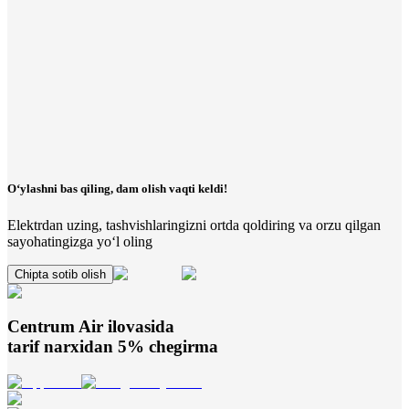
O‘ylashni bas qiling, dam olish vaqti keldi!
Elektrdan uzing, tashvishlaringizni ortda qoldiring va orzu qilgan
sayohatingizga yo‘l oling
Chipta sotib olish
Centrum Air
ilovasida
tarif narxidan 5% chegirma