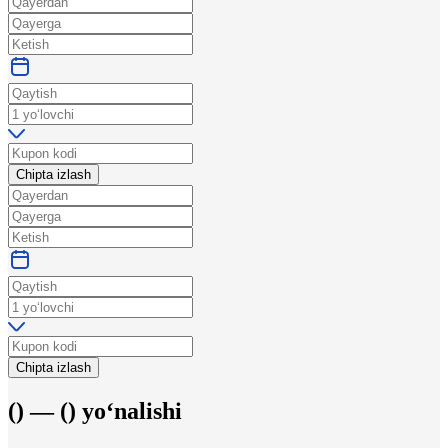
Chipta izlash
Chipta izlash
(
) —
(
)
yo‘nalishi