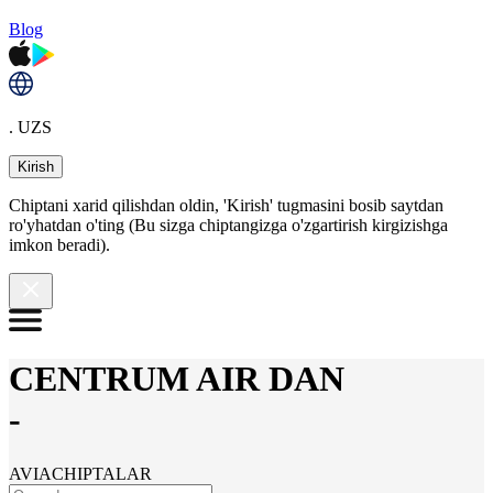
Blog
. UZS
Kirish
Chiptani xarid qilishdan oldin, 'Kirish' tugmasini bosib saytdan
ro'yhatdan o'ting (Bu sizga chiptangizga o'zgartirish kirgizishga
imkon beradi).
CENTRUM AIR DAN
-
AVIACHIPTALAR