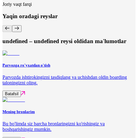
Joriy vaqt farqi
Yaqin oradagi reyslar
undefined – undefined reysi oldidan ma'lumotlar
Parvozga ro'yxatdan o'tish
Parvozda ishtirokingizni tasdiqlang va uchishdan oldin boarding
taloningizni oling.
Batafsil
Mening bronlarim
Bu bo'limda siz barcha bronlaringizni ko'rishingiz va
boshqarishingiz mumkin.