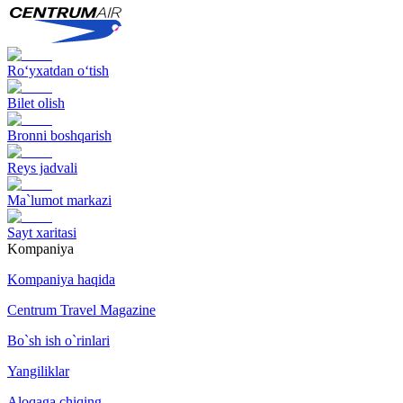
Ro‘yxatdan o‘tish
Bilet olish
Bronni boshqarish
Reys jadvali
Ma`lumot markazi
Sayt xaritasi
Kompaniya
Kompaniya haqida
Centrum Travel Magazine
Bo`sh ish o`rinlari
Yangiliklar
Aloqaga chiqing