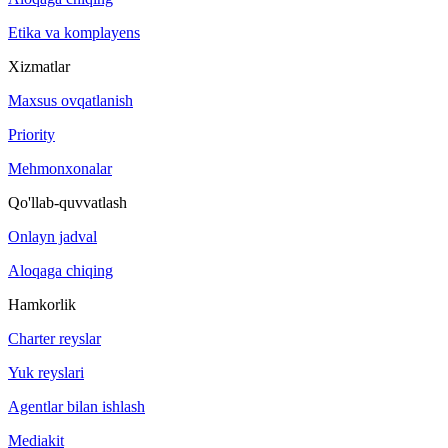
Etika va komplayens
Xizmatlar
Maxsus ovqatlanish
Priority
Mehmonxonalar
Qo'llab-quvvatlash
Onlayn jadval
Aloqaga chiqing
Hamkorlik
Charter reyslar
Yuk reyslari
Agentlar bilan ishlash
Mediakit