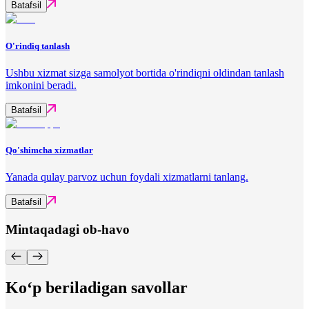
Batafsil
O'rindiq tanlash
Ushbu xizmat sizga samolyot bortida o'rindiqni oldindan tanlash
imkonini beradi.
Batafsil
Qo'shimcha xizmatlar
Yanada qulay parvoz uchun foydali xizmatlarni tanlang.
Batafsil
Mintaqadagi ob-havo
Ko‘p beriladigan savollar