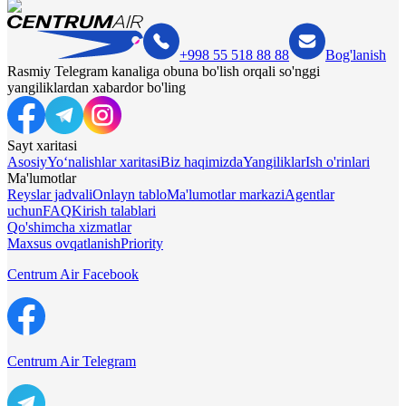
+998 55 518 88 88
Bog'lanish
Rasmiy Telegram kanaliga obuna bo'lish orqali so'nggi
yangiliklardan xabardor bo'ling
Sayt xaritasi
Asosiy
Yo‘nalishlar xaritasi
Biz haqimizda
Yangiliklar
Ish o'rinlari
Ma'lumotlar
Reyslar jadvali
Onlayn tablo
Ma'lumotlar markazi
Agentlar
uchun
FAQ
Kirish talablari
Qo'shimcha xizmatlar
Maxsus ovqatlanish
Priority
Centrum Air Facebook
Centrum Air Telegram