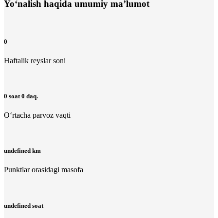
Yo‘nalish haqida umumiy ma’lumot
0
Haftalik reyslar soni
0 soat 0 daq.
O‘rtacha parvoz vaqti
undefined km
Punktlar orasidagi masofa
undefined soat