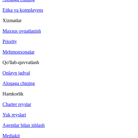
Etika va komplayens
Xizmatlar
Maxsus ovqatlanish
Priority
Mehmonxonalar
Qo'llab-quvvatlash
Onlayn jadval
Aloqaga chiqing
Hamkorlik
Charter reyslar
Yuk reyslari
Agentlar bilan ishlash
Mediakit