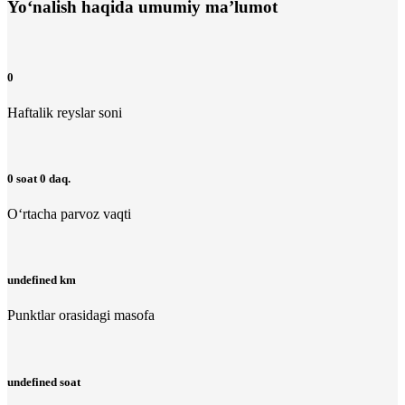
Yo‘nalish haqida umumiy ma’lumot
0
Haftalik reyslar soni
0 soat 0 daq.
O‘rtacha parvoz vaqti
undefined km
Punktlar orasidagi masofa
undefined soat