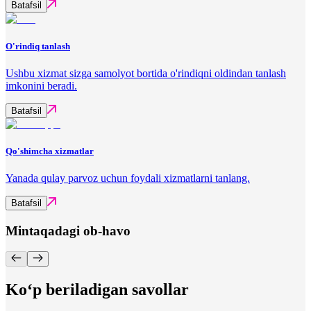
Batafsil
O'rindiq tanlash
Ushbu xizmat sizga samolyot bortida o'rindiqni oldindan tanlash
imkonini beradi.
Batafsil
Qo'shimcha xizmatlar
Yanada qulay parvoz uchun foydali xizmatlarni tanlang.
Batafsil
Mintaqadagi ob-havo
Ko‘p beriladigan savollar