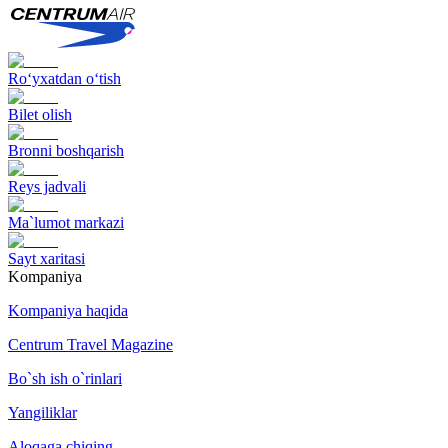
Ro‘yxatdan o‘tish
Bilet olish
Bronni boshqarish
Reys jadvali
Ma`lumot markazi
Sayt xaritasi
Kompaniya
Kompaniya haqida
Centrum Travel Magazine
Bo`sh ish o`rinlari
Yangiliklar
Aloqaga chiqing