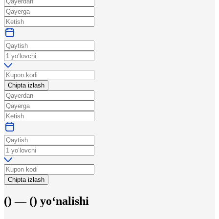
Chipta izlash
Chipta izlash
(
) —
(
)
yo‘nalishi