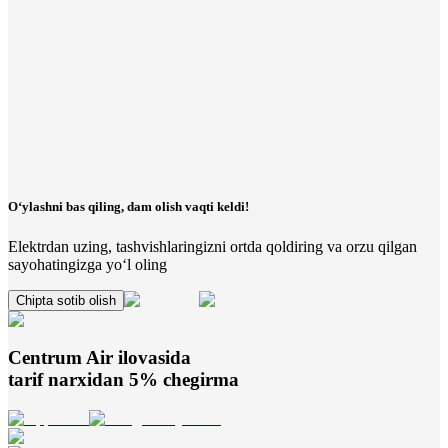
O‘ylashni bas qiling, dam olish vaqti keldi!
Elektrdan uzing, tashvishlaringizni ortda qoldiring va orzu qilgan
sayohatingizga yo‘l oling
Chipta sotib olish
Centrum Air
ilovasida
tarif narxidan 5% chegirma