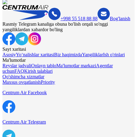
+998 55 518 88 88
Bog'lanish
Rasmiy Telegram kanaliga obuna bo'lish orqali so'nggi
yangiliklardan xabardor bo'ling
Sayt xaritasi
Asosiy
Yo‘nalishlar xaritasi
Biz haqimizda
Yangiliklar
Ish o'rinlari
Ma'lumotlar
Reyslar jadvali
Onlayn tablo
Ma'lumotlar markazi
Agentlar
uchun
FAQ
Kirish talablari
Qo'shimcha xizmatlar
Maxsus ovqatlanish
Priority
Centrum Air Facebook
Centrum Air Telegram