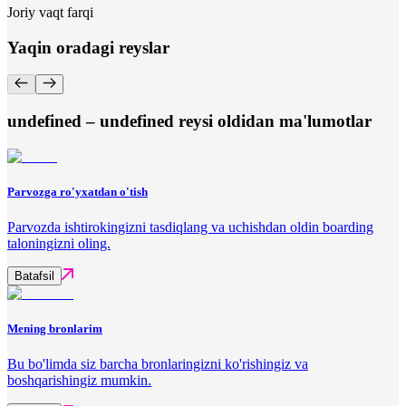
Joriy vaqt farqi
Yaqin oradagi reyslar
undefined – undefined reysi oldidan ma'lumotlar
Parvozga ro'yxatdan o'tish
Parvozda ishtirokingizni tasdiqlang va uchishdan oldin boarding
taloningizni oling.
Batafsil
Mening bronlarim
Bu bo'limda siz barcha bronlaringizni ko'rishingiz va
boshqarishingiz mumkin.