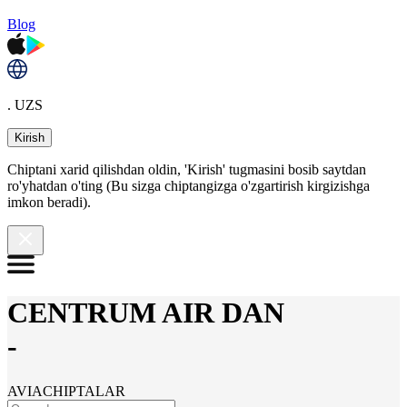
Blog
. UZS
Kirish
Chiptani xarid qilishdan oldin, 'Kirish' tugmasini bosib saytdan
ro'yhatdan o'ting (Bu sizga chiptangizga o'zgartirish kirgizishga
imkon beradi).
CENTRUM AIR DAN
-
AVIACHIPTALAR