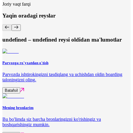
Joriy vaqt farqi
Yaqin oradagi reyslar
undefined – undefined reysi oldidan ma'lumotlar
Parvozga ro'yxatdan o'tish
Parvozda ishtirokingizni tasdiqlang va uchishdan oldin boarding
taloningizni oling.
Batafsil
Mening bronlarim
Bu bo'limda siz barcha bronlaringizni ko'rishingiz va
boshqarishingiz mumkin.