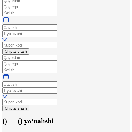
Chipta izlash
Chipta izlash
(
) —
(
)
yo‘nalishi