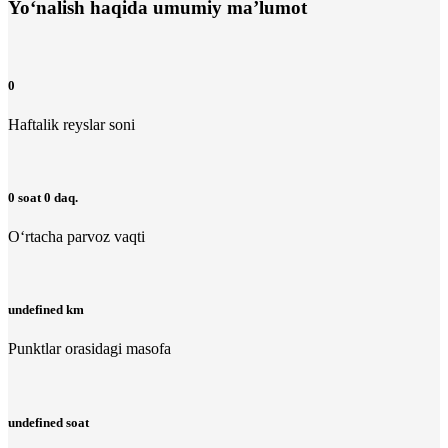
Yo‘nalish haqida umumiy ma’lumot
0
Haftalik reyslar soni
0 soat 0 daq.
O‘rtacha parvoz vaqti
undefined km
Punktlar orasidagi masofa
undefined soat