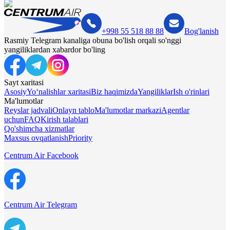
+998 55 518 88 88
Bog'lanish
Rasmiy Telegram kanaliga obuna bo'lish orqali so'nggi
yangiliklardan xabardor bo'ling
Sayt xaritasi
Asosiy
Yo‘nalishlar xaritasi
Biz haqimizda
Yangiliklar
Ish o'rinlari
Ma'lumotlar
Reyslar jadvali
Onlayn tablo
Ma'lumotlar markazi
Agentlar
uchun
FAQ
Kirish talablari
Qo'shimcha xizmatlar
Maxsus ovqatlanish
Priority
Centrum Air Facebook
Centrum Air Telegram