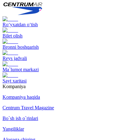
Ro‘yxatdan o‘tish
Bilet olish
Bronni boshqarish
Reys jadvali
Ma`lumot markazi
Sayt xaritasi
Kompaniya
Kompaniya haqida
Centrum Travel Magazine
Bo`sh ish o`rinlari
Yangiliklar
Aloqaga chiqing