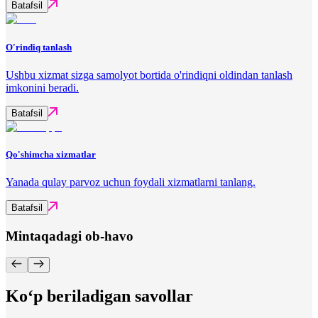
Batafsil
O'rindiq tanlash
Ushbu xizmat sizga samolyot bortida o'rindiqni oldindan tanlash
imkonini beradi.
Batafsil
Qo'shimcha xizmatlar
Yanada qulay parvoz uchun foydali xizmatlarni tanlang.
Batafsil
Mintaqadagi ob-havo
Ko‘p beriladigan savollar