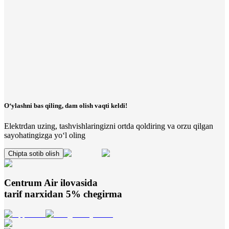
O‘ylashni bas qiling, dam olish vaqti keldi!
Elektrdan uzing, tashvishlaringizni ortda qoldiring va orzu qilgan
sayohatingizga yo‘l oling
Chipta sotib olish
Centrum Air
ilovasida
tarif narxidan 5% chegirma