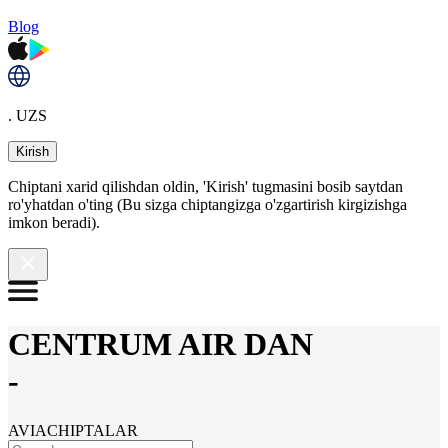
Blog
. UZS
Kirish
Chiptani xarid qilishdan oldin, 'Kirish' tugmasini bosib saytdan
ro'yhatdan o'ting (Bu sizga chiptangizga o'zgartirish kirgizishga
imkon beradi).
CENTRUM AIR DAN
-
AVIACHIPTALAR