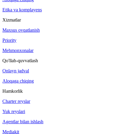
Etika va komplayens
Xizmatlar
Maxsus ovqatlanish
Priority
Mehmonxonalar
Qo'llab-quvvatlash
Onlayn jadval
Aloqaga chiqing
Hamkorlik
Charter reyslar
Yuk reyslari
Agentlar bilan ishlash
Mediakit