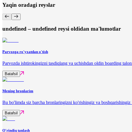
Yaqin oradagi reyslar
undefined – undefined reysi oldidan ma'lumotlar
Parvozga ro'yxatdan o'tish
Parvozda ishtirokingizni tasdiqlang va uchishdan oldin boarding talon
Batafsil
Mening bronlarim
Bu bo'limda siz barcha bronlaringizni ko'rishingiz va boshqarishingi
Batafsil
O'rindiq tanlash