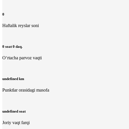
0
Haftalik reyslar soni
0 soat 0 daq.
O‘rtacha parvoz vaqti
undefined km
Punktlar orasidagi masofa
undefined soat
Joriy vaqt farqi