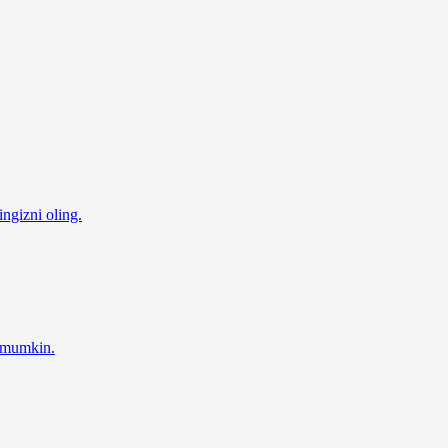
ingizni oling.
z mumkin.