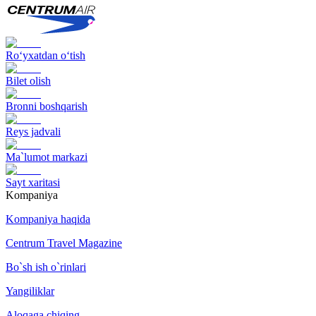
Ro‘yxatdan o‘tish
Bilet olish
Bronni boshqarish
Reys jadvali
Ma`lumot markazi
Sayt xaritasi
Kompaniya
Kompaniya haqida
Centrum Travel Magazine
Bo`sh ish o`rinlari
Yangiliklar
Aloqaga chiqing