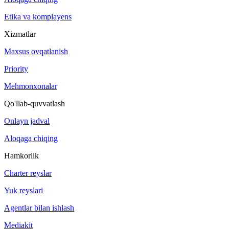
Etika va komplayens
Xizmatlar
Maxsus ovqatlanish
Priority
Mehmonxonalar
Qo'llab-quvvatlash
Onlayn jadval
Aloqaga chiqing
Hamkorlik
Charter reyslar
Yuk reyslari
Agentlar bilan ishlash
Mediakit