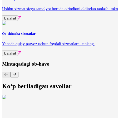
Ushbu xizmat sizga samolyot bortida o'rindiqni oldindan tanlash imko
Batafsil
Qo'shimcha xizmatlar
Yanada qulay parvoz uchun foydali xizmatlarni tanlang.
Batafsil
Mintaqadagi ob-havo
Ko‘p beriladigan savollar