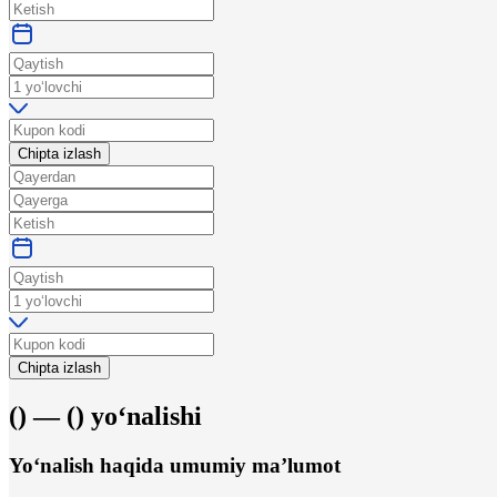
Chipta izlash
Chipta izlash
(
) —
(
)
yo‘nalishi
Yo‘nalish haqida umumiy ma’lumot