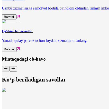
Ushbu xizmat sizga samolyot bortida o'rindiqni oldindan tanlash imko
Batafsil
Qo'shimcha xizmatlar
Yanada qulay parvoz uchun foydali xizmatlarni tanlang.
Batafsil
Mintaqadagi ob-havo
Ko‘p beriladigan savollar