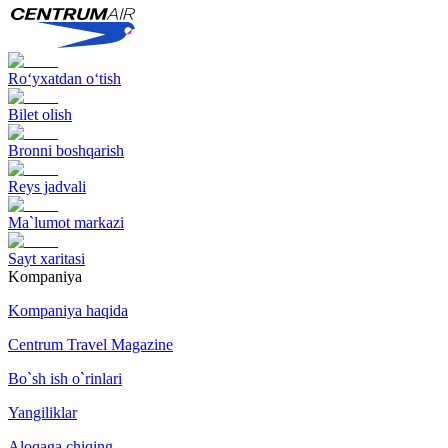
Ro‘yxatdan o‘tish
Bilet olish
Bronni boshqarish
Reys jadvali
Ma`lumot markazi
Sayt xaritasi
Kompaniya
Kompaniya haqida
Centrum Travel Magazine
Bo`sh ish o`rinlari
Yangiliklar
Aloqaga chiqing