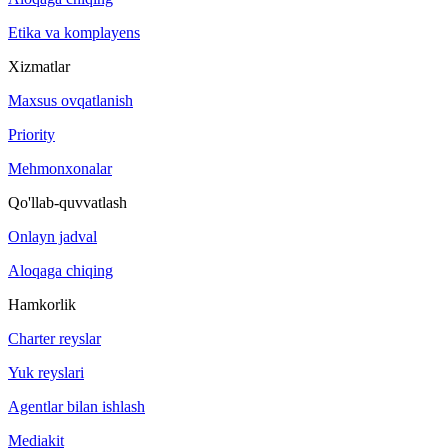
Etika va komplayens
Xizmatlar
Maxsus ovqatlanish
Priority
Mehmonxonalar
Qo'llab-quvvatlash
Onlayn jadval
Aloqaga chiqing
Hamkorlik
Charter reyslar
Yuk reyslari
Agentlar bilan ishlash
Mediakit