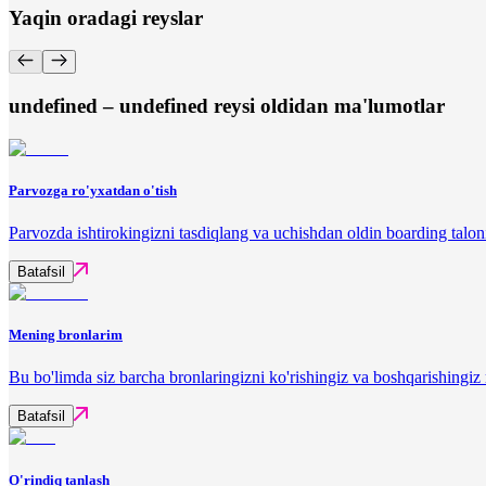
Yaqin oradagi reyslar
undefined – undefined reysi oldidan ma'lumotlar
Parvozga ro'yxatdan o'tish
Parvozda ishtirokingizni tasdiqlang va uchishdan oldin boarding talon
Batafsil
Mening bronlarim
Bu bo'limda siz barcha bronlaringizni ko'rishingiz va boshqarishingi
Batafsil
O'rindiq tanlash