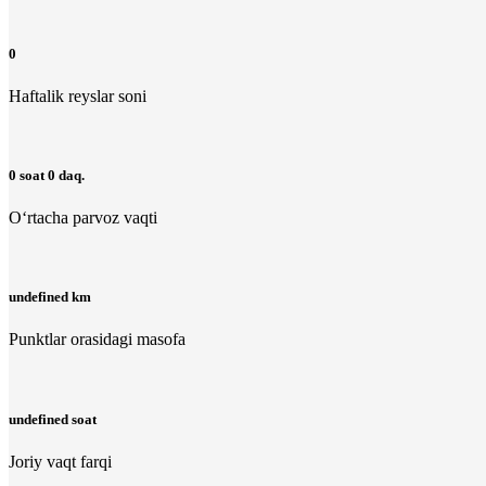
0
Haftalik reyslar soni
0 soat 0 daq.
O‘rtacha parvoz vaqti
undefined km
Punktlar orasidagi masofa
undefined soat
Joriy vaqt farqi