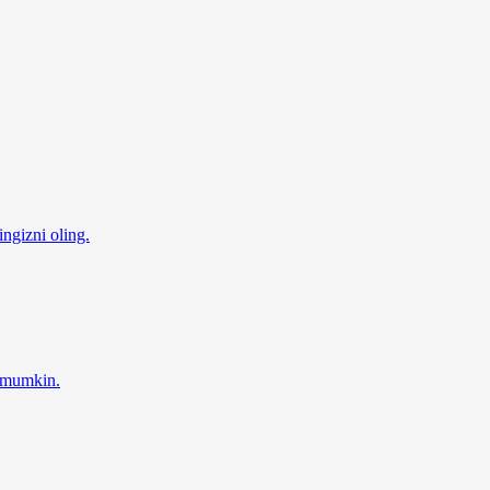
ingizni oling.
z mumkin.