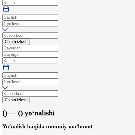
Chipta izlash
Chipta izlash
(
) —
(
)
yo‘nalishi
Yo‘nalish haqida umumiy ma’lumot