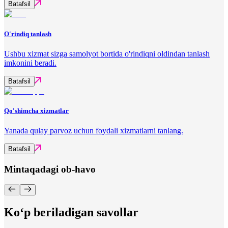
Batafsil
O'rindiq tanlash
Ushbu xizmat sizga samolyot bortida o'rindiqni oldindan tanlash
imkonini beradi.
Batafsil
Qo'shimcha xizmatlar
Yanada qulay parvoz uchun foydali xizmatlarni tanlang.
Batafsil
Mintaqadagi ob-havo
Ko‘p beriladigan savollar