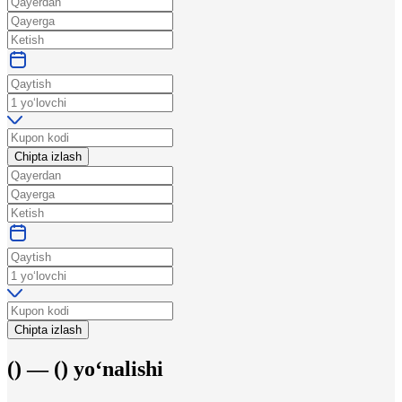
Chipta izlash
Chipta izlash
(
) —
(
)
yo‘nalishi