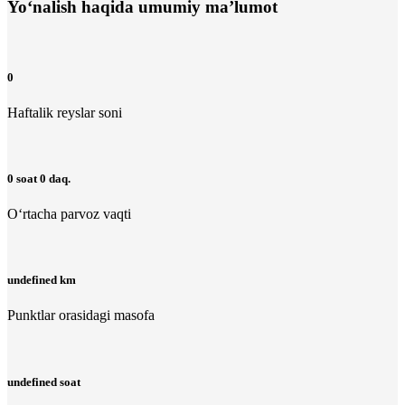
Yo‘nalish haqida umumiy ma’lumot
0
Haftalik reyslar soni
0 soat 0 daq.
O‘rtacha parvoz vaqti
undefined km
Punktlar orasidagi masofa
undefined soat