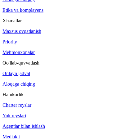
Etika va komplayens
Xizmatlar
Maxsus ovqatlanish
Priority
Mehmonxonalar
Qo'llab-quvvatlash
Onlayn jadval
Aloqaga chiqing
Hamkorlik
Charter reyslar
Yuk reyslari
Agentlar bilan ishlash
Mediakit