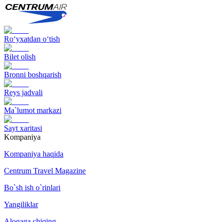
Ro‘yxatdan o‘tish
Bilet olish
Bronni boshqarish
Reys jadvali
Ma`lumot markazi
Sayt xaritasi
Kompaniya
Kompaniya haqida
Centrum Travel Magazine
Bo`sh ish o`rinlari
Yangiliklar
Aloqaga chiqing