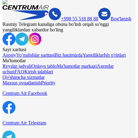
+998 55 518 88 88
Bog'lanish
Rasmiy Telegram kanaliga obuna bo'lish orqali so'nggi
yangiliklardan xabardor bo'ling
Sayt xaritasi
Asosiy
Yo‘nalishlar xaritasi
Biz haqimizda
Yangiliklar
Ish o'rinlari
Ma'lumotlar
Reyslar jadvali
Onlayn tablo
Ma'lumotlar markazi
Agentlar
uchun
FAQ
Kirish talablari
Qo'shimcha xizmatlar
Maxsus ovqatlanish
Priority
Centrum Air Facebook
Centrum Air Telegram