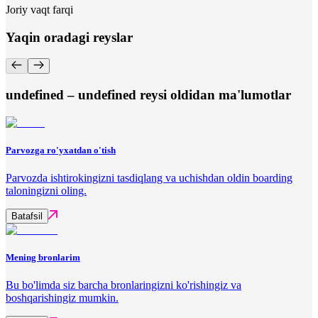
Joriy vaqt farqi
Yaqin oradagi reyslar
undefined – undefined reysi oldidan ma'lumotlar
Parvozga ro'yxatdan o'tish
Parvozda ishtirokingizni tasdiqlang va uchishdan oldin boarding
taloningizni oling.
Batafsil
Mening bronlarim
Bu bo'limda siz barcha bronlaringizni ko'rishingiz va
boshqarishingiz mumkin.