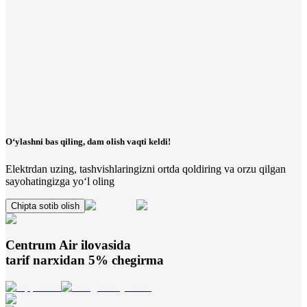
O‘ylashni bas qiling, dam olish vaqti keldi!
Elektrdan uzing, tashvishlaringizni ortda qoldiring va orzu qilgan
sayohatingizga yo‘l oling
Chipta sotib olish
Centrum Air
ilovasida
tarif narxidan 5% chegirma