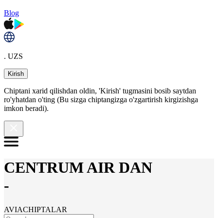
Blog
. UZS
Kirish
Chiptani xarid qilishdan oldin, 'Kirish' tugmasini bosib saytdan
ro'yhatdan o'ting (Bu sizga chiptangizga o'zgartirish kirgizishga
imkon beradi).
CENTRUM AIR DAN
-
AVIACHIPTALAR