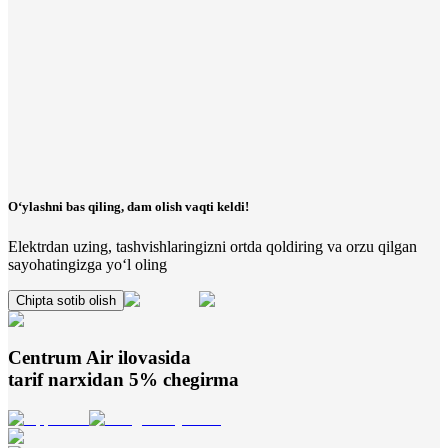
O‘ylashni bas qiling, dam olish vaqti keldi!
Elektrdan uzing, tashvishlaringizni ortda qoldiring va orzu qilgan
sayohatingizga yo‘l oling
Chipta sotib olish
Centrum Air
ilovasida
tarif narxidan 5% chegirma