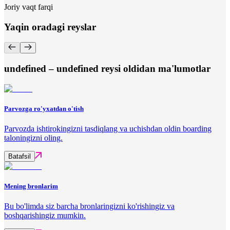
Joriy vaqt farqi
Yaqin oradagi reyslar
undefined – undefined reysi oldidan ma'lumotlar
Parvozga ro'yxatdan o'tish
Parvozda ishtirokingizni tasdiqlang va uchishdan oldin boarding
taloningizni oling.
Batafsil
Mening bronlarim
Bu bo'limda siz barcha bronlaringizni ko'rishingiz va
boshqarishingiz mumkin.