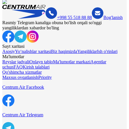
+998 55 518 88 88
Bog'lanish
Rasmiy Telegram kanaliga obuna bo'lish orqali so'nggi
yangiliklardan xabardor bo'ling
Sayt xaritasi
Asosiy
Yo‘nalishlar xaritasi
Biz haqimizda
Yangiliklar
Ish o'rinlari
Ma'lumotlar
Reyslar jadvali
Onlayn tablo
Ma'lumotlar markazi
Agentlar
uchun
FAQ
Kirish talablari
Qo'shimcha xizmatlar
Maxsus ovqatlanish
Priority
Centrum Air Facebook
Centrum Air Telegram