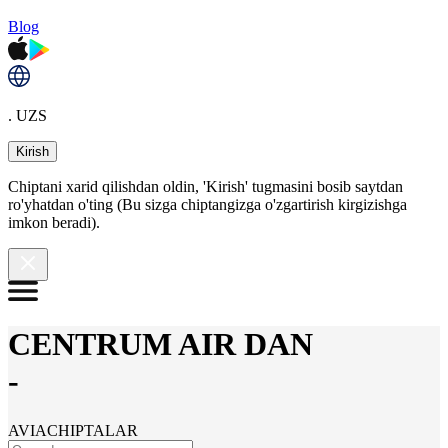
Blog
. UZS
Kirish
Chiptani xarid qilishdan oldin, 'Kirish' tugmasini bosib saytdan
ro'yhatdan o'ting (Bu sizga chiptangizga o'zgartirish kirgizishga
imkon beradi).
CENTRUM AIR DAN
-
AVIACHIPTALAR