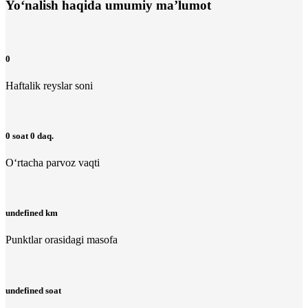
Yo‘nalish haqida umumiy ma’lumot
0
Haftalik reyslar soni
0 soat 0 daq.
O‘rtacha parvoz vaqti
undefined km
Punktlar orasidagi masofa
undefined soat