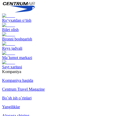
Ro‘yxatdan o‘tish
Bilet olish
Bronni boshqarish
Reys jadvali
Ma`lumot markazi
Sayt xaritasi
Kompaniya
Kompaniya haqida
Centrum Travel Magazine
Bo`sh ish o`rinlari
Yangiliklar
Aloqaga chiqing