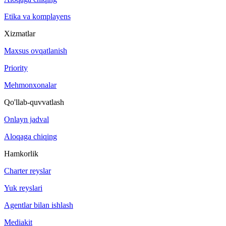
Etika va komplayens
Xizmatlar
Maxsus ovqatlanish
Priority
Mehmonxonalar
Qo'llab-quvvatlash
Onlayn jadval
Aloqaga chiqing
Hamkorlik
Charter reyslar
Yuk reyslari
Agentlar bilan ishlash
Mediakit