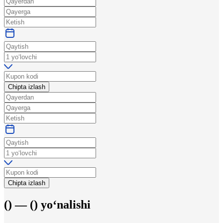
Chipta izlash
Chipta izlash
(
) —
(
)
yo‘nalishi