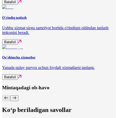
Batafsil
O'rindiq tanlash
Ushbu xizmat sizga samolyot bortida o'rindiqni oldindan tanlash
imkonini beradi.
Batafsil
Qo'shimcha xizmatlar
Yanada qulay parvoz uchun foydali xizmatlarni tanlang.
Batafsil
Mintaqadagi ob-havo
Ko‘p beriladigan savollar