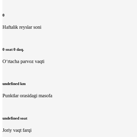
0
Haftalik reyslar soni
0 soat 0 daq.
O‘rtacha parvoz vaqti
undefined km
Punktlar orasidagi masofa
undefined soat
Joriy vaqt farqi