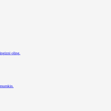
ingizni oling.
z mumkin.