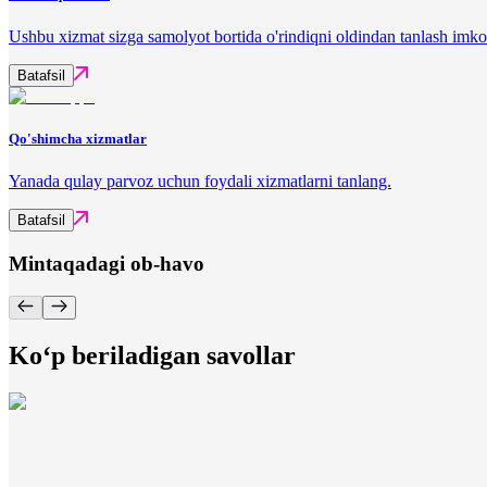
Ushbu xizmat sizga samolyot bortida o'rindiqni oldindan tanlash imko
Batafsil
Qo'shimcha xizmatlar
Yanada qulay parvoz uchun foydali xizmatlarni tanlang.
Batafsil
Mintaqadagi ob-havo
Ko‘p beriladigan savollar