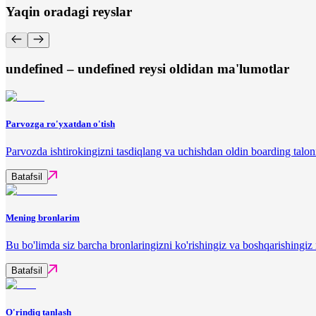
Yaqin oradagi reyslar
undefined – undefined reysi oldidan ma'lumotlar
Parvozga ro'yxatdan o'tish
Parvozda ishtirokingizni tasdiqlang va uchishdan oldin boarding talon
Batafsil
Mening bronlarim
Bu bo'limda siz barcha bronlaringizni ko'rishingiz va boshqarishingi
Batafsil
O'rindiq tanlash