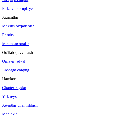
Etika va komplayens
Xizmatlar
Maxsus ovqatlanish
Priority
Mehmonxonalar
Qo'llab-quvvatlash
Onlayn jadval
Aloqaga chiqing
Hamkorlik
Charter reyslar
Yuk reyslari
Agentlar bilan ishlash
Mediakit