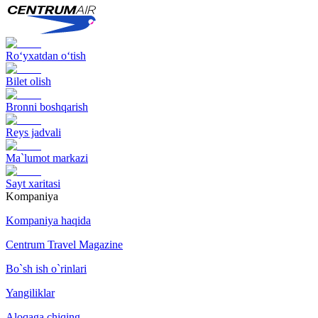
Ro‘yxatdan o‘tish
Bilet olish
Bronni boshqarish
Reys jadvali
Ma`lumot markazi
Sayt xaritasi
Kompaniya
Kompaniya haqida
Centrum Travel Magazine
Bo`sh ish o`rinlari
Yangiliklar
Aloqaga chiqing