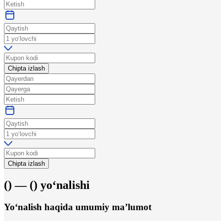
Chipta izlash
Chipta izlash
(
) —
(
)
yo‘nalishi
Yo‘nalish haqida umumiy ma’lumot