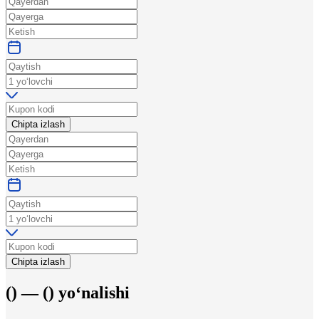
Chipta izlash
Chipta izlash
(
) —
(
)
yo‘nalishi