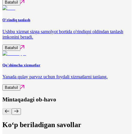
Batafsil
O'rindiq tanlash
Ushbu xizmat sizga samolyot bortida o'rindiqni oldindan tanlash
imkonini beradi.
Batafsil
Qo'shimcha xizmatlar
Yanada qulay parvoz uchun foydali xizmatlarni tanlang.
Batafsil
Mintaqadagi ob-havo
Ko‘p beriladigan savollar