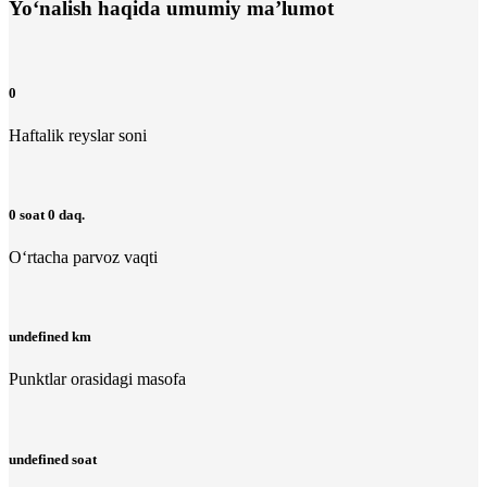
Yo‘nalish haqida umumiy ma’lumot
0
Haftalik reyslar soni
0 soat 0 daq.
O‘rtacha parvoz vaqti
undefined km
Punktlar orasidagi masofa
undefined soat