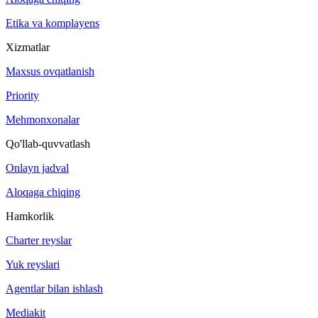
Etika va komplayens
Xizmatlar
Maxsus ovqatlanish
Priority
Mehmonxonalar
Qo'llab-quvvatlash
Onlayn jadval
Aloqaga chiqing
Hamkorlik
Charter reyslar
Yuk reyslari
Agentlar bilan ishlash
Mediakit