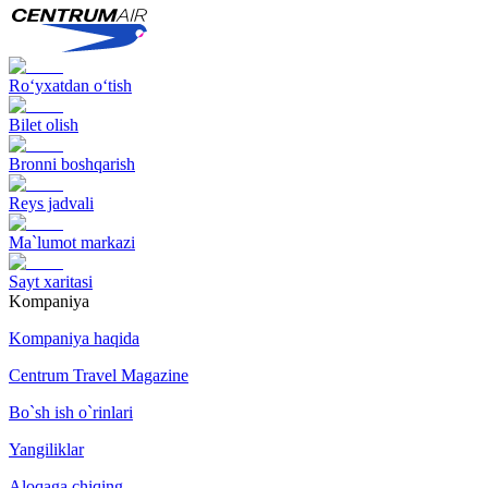
Ro‘yxatdan o‘tish
Bilet olish
Bronni boshqarish
Reys jadvali
Ma`lumot markazi
Sayt xaritasi
Kompaniya
Kompaniya haqida
Centrum Travel Magazine
Bo`sh ish o`rinlari
Yangiliklar
Aloqaga chiqing