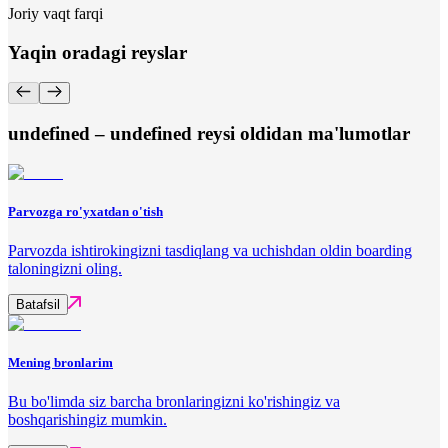
Joriy vaqt farqi
Yaqin oradagi reyslar
undefined – undefined reysi oldidan ma'lumotlar
Parvozga ro'yxatdan o'tish
Parvozda ishtirokingizni tasdiqlang va uchishdan oldin boarding
taloningizni oling.
Batafsil
Mening bronlarim
Bu bo'limda siz barcha bronlaringizni ko'rishingiz va
boshqarishingiz mumkin.