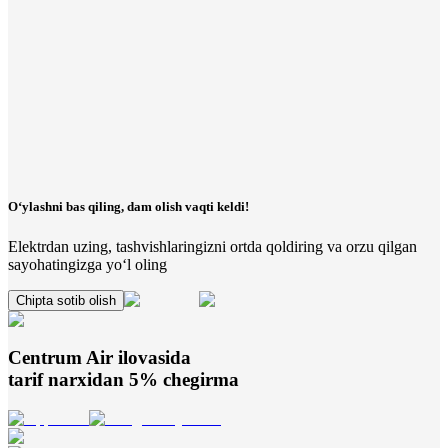
O‘ylashni bas qiling, dam olish vaqti keldi!
Elektrdan uzing, tashvishlaringizni ortda qoldiring va orzu qilgan
sayohatingizga yo‘l oling
Chipta sotib olish
Centrum Air
ilovasida
tarif narxidan 5% chegirma