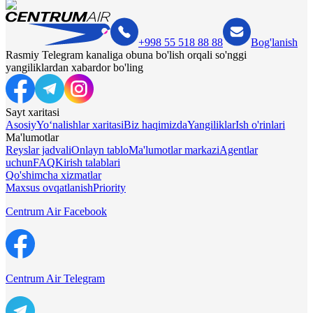
+998 55 518 88 88
Bog'lanish
Rasmiy Telegram kanaliga obuna bo'lish orqali so'nggi
yangiliklardan xabardor bo'ling
Sayt xaritasi
Asosiy
Yo‘nalishlar xaritasi
Biz haqimizda
Yangiliklar
Ish o'rinlari
Ma'lumotlar
Reyslar jadvali
Onlayn tablo
Ma'lumotlar markazi
Agentlar
uchun
FAQ
Kirish talablari
Qo'shimcha xizmatlar
Maxsus ovqatlanish
Priority
Centrum Air Facebook
Centrum Air Telegram