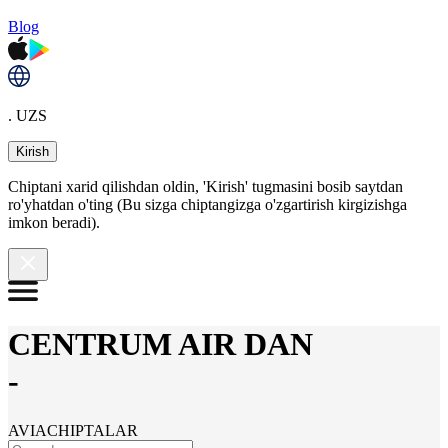
Blog
. UZS
Kirish
Chiptani xarid qilishdan oldin, 'Kirish' tugmasini bosib saytdan
ro'yhatdan o'ting (Bu sizga chiptangizga o'zgartirish kirgizishga
imkon beradi).
CENTRUM AIR DAN
-
AVIACHIPTALAR