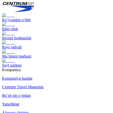
Ro‘yxatdan o‘tish
Bilet olish
Bronni boshqarish
Reys jadvali
Ma`lumot markazi
Sayt xaritasi
Kompaniya
Kompaniya haqida
Centrum Travel Magazine
Bo`sh ish o`rinlari
Yangiliklar
Aloqaga chiqing