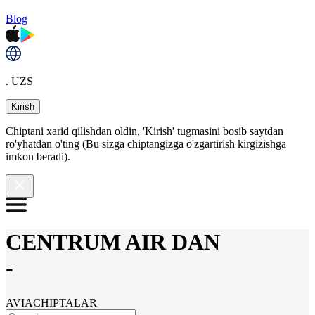
Blog
. UZS
Kirish
Chiptani xarid qilishdan oldin, 'Kirish' tugmasini bosib saytdan
ro'yhatdan o'ting (Bu sizga chiptangizga o'zgartirish kirgizishga
imkon beradi).
CENTRUM AIR DAN
-
AVIACHIPTALAR