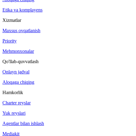
Etika va komplayens
Xizmatlar
Maxsus ovqatlanish
Priority
Mehmonxonalar
Qo'llab-quvvatlash
Onlayn jadval
Aloqaga chiqing
Hamkorlik
Charter reyslar
Yuk reyslari
Agentlar bilan ishlash
Mediakit