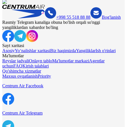
+998 55 518 88 88
Bog'lanish
Rasmiy Telegram kanaliga obuna bo'lish orqali so'nggi
yangiliklardan xabardor bo'ling
Sayt xaritasi
Asosiy
Yo‘nalishlar xaritasi
Biz haqimizda
Yangiliklar
Ish o'rinlari
Ma'lumotlar
Reyslar jadvali
Onlayn tablo
Ma'lumotlar markazi
Agentlar
uchun
FAQ
Kirish talablari
Qo'shimcha xizmatlar
Maxsus ovqatlanish
Priority
Centrum Air Facebook
Centrum Air Telegram