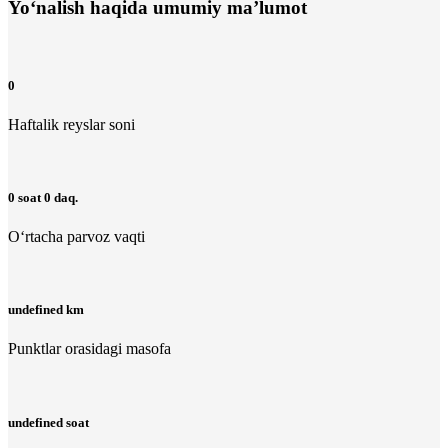
Yo‘nalish haqida umumiy ma’lumot
0
Haftalik reyslar soni
0 soat 0 daq.
O‘rtacha parvoz vaqti
undefined km
Punktlar orasidagi masofa
undefined soat