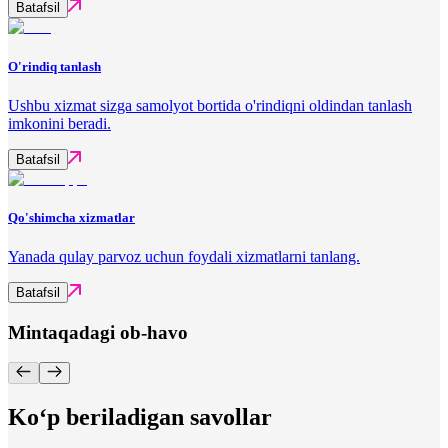
Batafsil
O'rindiq tanlash
Ushbu xizmat sizga samolyot bortida o'rindiqni oldindan tanlash
imkonini beradi.
Batafsil
Qo'shimcha xizmatlar
Yanada qulay parvoz uchun foydali xizmatlarni tanlang.
Batafsil
Mintaqadagi ob-havo
Ko‘p beriladigan savollar