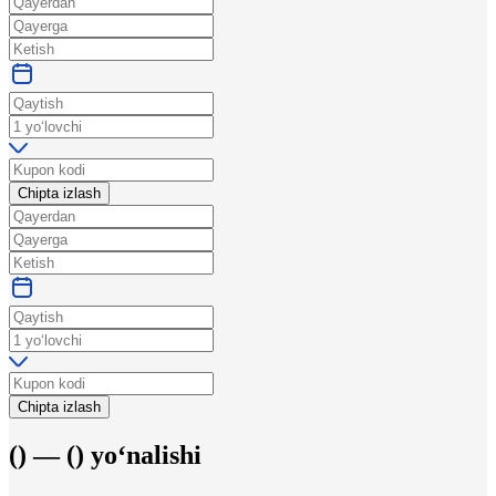
Chipta izlash
Chipta izlash
(
) —
(
)
yo‘nalishi