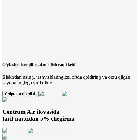
O‘ylashni bas qiling, dam olish vaqti keldi!
Elektrdan uzing, tashvishlaringizni ortda qoldiring va orzu qilgan
sayohatingizga yo‘l oling
Chipta sotib olish
Centrum Air
ilovasida
tarif narxidan 5% chegirma