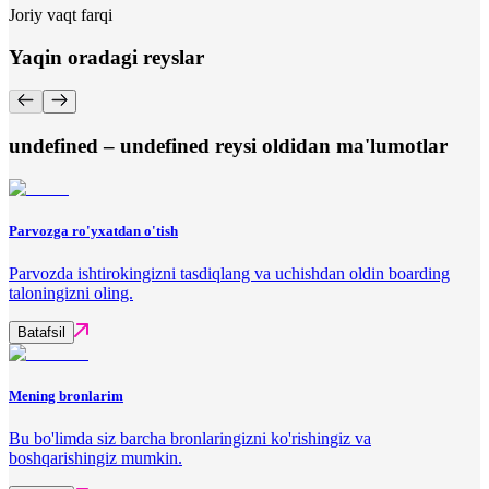
Joriy vaqt farqi
Yaqin oradagi reyslar
undefined – undefined reysi oldidan ma'lumotlar
Parvozga ro'yxatdan o'tish
Parvozda ishtirokingizni tasdiqlang va uchishdan oldin boarding
taloningizni oling.
Batafsil
Mening bronlarim
Bu bo'limda siz barcha bronlaringizni ko'rishingiz va
boshqarishingiz mumkin.