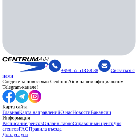
+998 55 518 88 88
Связаться с
нами
Следите за новостями Centrum Air в нашем официальном
Telegram-канале!
Карта сайта
Главная
Карта направлений
О нас
Новости
Вакансии
Информация
Расписание рейсов
Онлайн-табло
Справочный центр
Для
агентов
FAQ
Правила въезда
Доп. услуги