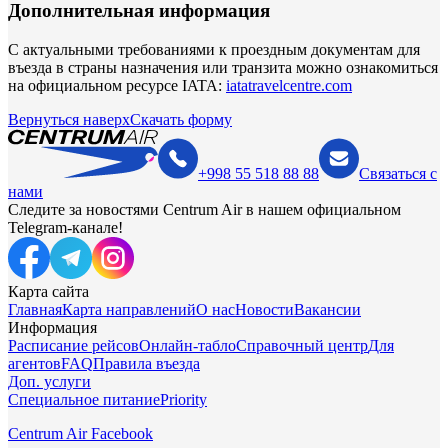
Дополнительная информация
С актуальными требованиями к проездным документам для
въезда в страны назначения или транзита можно ознакомиться
на официальном ресурсе IATA:
iatatravelcentre.com
Вернуться наверх
Скачать форму
+998 55 518 88 88
Связаться с
нами
Следите за новостями Centrum Air в нашем официальном
Telegram-канале!
Карта сайта
Главная
Карта направлений
О нас
Новости
Вакансии
Информация
Расписание рейсов
Онлайн-табло
Справочный центр
Для
агентов
FAQ
Правила въезда
Доп. услуги
Специальное питание
Priority
Centrum Air Facebook