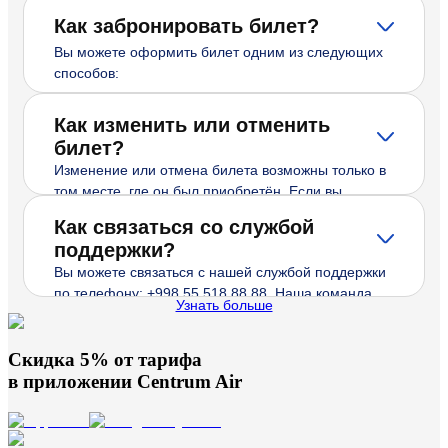
Как забронировать билет?
Вы можете оформить билет одним из следующих
способов:
на нашем официальном сайте;
Как изменить или отменить
через службу поддержки по телефону;
билет?
через официальных партнеров и агентства.
Изменение или отмена билета возможны только в
Перед покупкой билета обязательно
том месте, где он был приобретён. Если вы
зарегистрируйтесь на сайте. После регистрации
оформили билет на нашем сайте, внести
Как связаться со службой
выберите нужную дату, маршрут и класс
изменения можно через личный кабинет или
поддержки?
обслуживания, затем следуйте пошаговой
обратившись в службу поддержки. Условия
инструкции для завершения бронирования.
Вы можете связаться с нашей службой поддержки
возврата и изменений зависят от выбранного
по телефону: +998 55 518 88 88. Наша команда
тарифа.
Узнать больше
всегда готова помочь вам и ответить на любые
вопросы.
Скидка 5% от тарифа
в приложении
Centrum Air