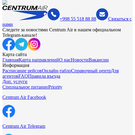
+998 55 518 88 88
Связаться с
нами
Следите за новостями Centrum Air в нашем официальном
Telegram-канале!
Карта сайта
Главная
Карта направлений
О нас
Новости
Вакансии
Информация
Расписание рейсов
Онлайн-табло
Справочный центр
Для
агентов
FAQ
Правила въезда
Доп. услуги
Специальное питание
Priority
Centrum Air Facebook
Centrum Air Telegram