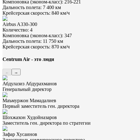
Компоновка (эконом-класс)
:
216-221
Дальность полета
:
7 400
км
Крейсерская скорость
:
840
км/ч
Airbus A330-300
Количество
:
4
Компоновка (эконом-класс)
:
347
Дальность полета
:
11 750
км
Крейсерская скорость
:
870
км/ч
Centrum Air - это люди
←
→
Абдулазиз Абдурахманов
Генеральный директор
Маъмуржон Мамадалиев
Первый заместитель ген. директора
Шохжахон Худойназаров
Заместитель ген. директора по стратегии
Зафар Хусаинов
Заместитель коммерческого директора