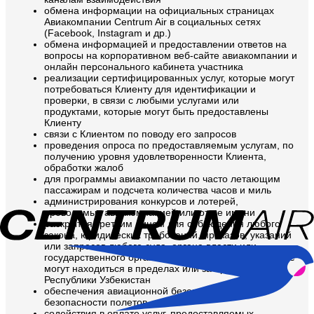
обмена информации на официальных страницах
Авиакомпании Centrum Air в социальных сетях
(Facebook, Instagram и др.)
обмена информацией и предоставлении ответов на
вопросы на корпоративном веб-сайте авиакомпании и
онлайн персонального кабинета участника
реализации сертифицированных услуг, которые могут
потребоваться Клиенту для идентификации и
проверки, в связи с любыми услугами или
продуктами, которые могут быть предоставлены
Клиенту
связи с Клиентом по поводу его запросов
проведения опроса по предоставляемым услугам, по
получению уровня удовлетворенности Клиента,
обработки жалоб
для программы авиакомпании по часто летающим
пассажирам и подсчета количества часов и миль
администрирования конкурсов и лотерей,
проводимых авиакомпанией или от ее имени
раскрытия третьим лицам для соблюдения любого
закона, юридических требований, приказов, указаний
или запросов любого суда, органа власти или
государственного органа любой юрисдикции, которые
могут находиться в пределах или за пределами
Республики Узбекистан
обеспечения авиационной безопасности и
безопасности полетов
содействия в оплате услуг, предоставляемых