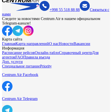
+998 55 518 88 88
Связаться с
нами
Следите за новостями Centrum Air в нашем официальном
Telegram-канале!
Карта сайта
Главная
Карта направлений
О нас
Новости
Вакансии
Информация
Расписание рейсов
Онлайн-табло
Справочный центр
Для
агентов
FAQ
Правила въезда
Доп. услуги
Специальное питание
Priority
Centrum Air Facebook
Centrum Air Telegram