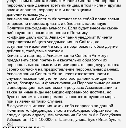
услуг своим Клиентам Авиакомпания Centrum Air передает
персональные данные третьим лицам, в том числе и другим
авиакомпаниям, аэропортам и поставщикам
дополнительных услуг.
Авиакомпания Centrum Air оставляет за собой право время
от времени пересматривать и обновлять настоящую
Политику конфиденциальности. Если будут внесены какие-
либо существенные изменения в Политику
конфиденциальности, Авиакомпания уведомит Клиента
посредством общего уведомления на Сайтах, до
вступления изменений в силу и предпримет любые другие
действия, требуемые законом.
Клиенты и партнеры Авиакомпании Centrum Air могут
предъявить свои претензии касательно обработки их
персональных данных или инициировать процедуру отзыва
своего согласия на предоставление персональных данных.
Авиакомпания Centrum Air не несет ответственности в
случаях незаконной утечки, распространения, хищения,
утери, блокировки и фальсификации Персональных данных
в информационных системах и ресурсах Авиакомпании, а
также за иные виды несанкционированного доступа, но
будет принимать своевременные соответствующие меры
при выявлении таких случаев.
В случае возникновения каких-либо вопросов по данной
Политике конфиденциальности необходимо обратиться по
следующему адресу: Авиакомпания Centrum Air, Республика
Узбекистан, ГСП-100000, г. Ташкент, улица Буюк Ипак йулли,
262.