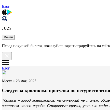
Блог
. UZS
Войти
Перед покупкой билета, пожалуйста зарегистрируйтесь на сайте
Блог
Места
•
28 мая, 2025
Следуй за кроликом: прогулка по нетуристическ
Тбилиси 
–
 город контрастов, наполненный не только общ
знатоком этого города. Старинные храмы, уютные кафе 