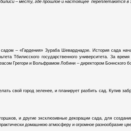
билиси 
–
 месту, где прошлое и настоящее  переплетаются в
садом – «Гардения» Зураба Шеварднадзе. История сада начала
ьтета Тбилисского государственного университета. За время 
асом Грегори и Вольфрамом Лобини – директором Боннского бот
лать свой город зеленее, и планирует разбить сад. Купив забр
оршков, и другие эксклюзивные декорации сада, для создани
 практически домашнюю атмосферу и огромное разнообразие цв