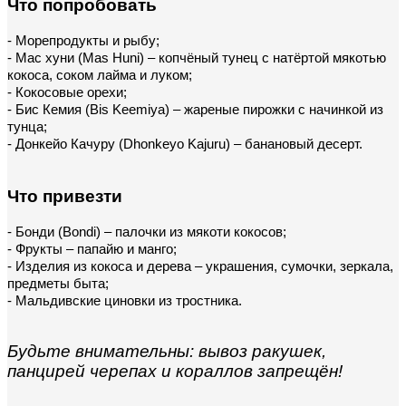
Что попробовать
- Морепродукты и рыбу;
- Мас хуни (Mas Huni) – копчёный тунец с натёртой мякотью 
кокоса, соком лайма и луком;
- Кокосовые орехи;
- Бис Кемия (Bis Keemiya) – жареные пирожки с начинкой из 
тунца;
- Донкейо Качуру (Dhonkeyo Kajuru) – банановый десерт.
Что привезти
- Бонди (Bondi) – палочки из мякоти кокосов;
- Фрукты – папайю и манго;
- Изделия из кокоса и дерева – украшения, сумочки, зеркала, 
предметы быта;
- Мальдивские циновки из тростника.
Будьте внимательны: вывоз ракушек, 
панцирей черепах и кораллов запрещён!