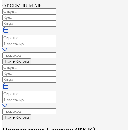
ОТ CENTRUM AIR
Найти билеты
Найти билеты
Направление
Бангкок
(
BKK
) —