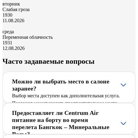
вторник
Слабая гроза
19
30
11.08.2026
среда
Переменная облачность
19
31
12.08.2026
Часто задаваемые вопросы
Можно ли выбрать место в салоне
заранее?
Выбор места доступен как дополнительная услуга.
Пассажир может указать предпочтительное место
при оформлении бронирования либо позже – через
Предоставляет ли Centrum Air
управление заказом на официальном сайте.
питание на борту во время
Возможность выбора зависит от конкретного рейса и
перелета Бангкок – Минеральные
типа воздушного судна.
Воды?