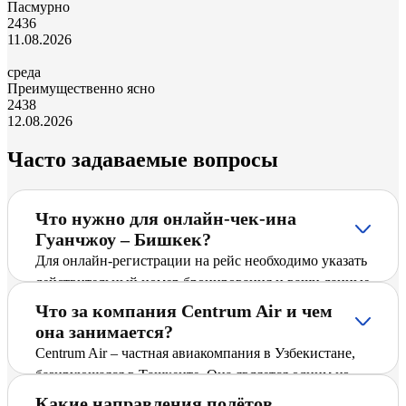
Пасмурно
24
36
11.08.2026
среда
Преимущественно ясно
24
38
12.08.2026
Часто задаваемые вопросы
Что нужно для онлайн-чек-ина
Гуанчжоу – Бишкек?
Для онлайн-регистрации на рейс необходимо указать
действительный номер бронирования и ваши данные
(фамилию латиницей, аэропорт вылета). После ввода
Что за компания Centrum Air и чем
информации система предложит сохранить
она занимается?
посадочный талон.
Centrum Air – частная авиакомпания в Узбекистане,
базирующаяся в Ташкенте. Она является одним из
ведущих перевозчиков Узбекистана и предлагает
Какие направления полётов