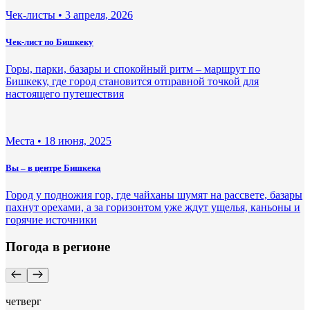
Чек-листы •
3 апреля, 2026
Чек-лист по Бишкеку
Горы, парки, базары и спокойный ритм – маршрут по
Бишкеку, где город становится отправной точкой для
настоящего путешествия
Места •
18 июня, 2025
Вы – в центре Бишкека
Город у подножия гор, где чайханы шумят на рассвете, базары
пахнут орехами, а за горизонтом уже ждут ущелья, каньоны и
горячие источники
Погода в регионе
четверг