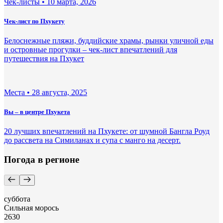
Чек-листы •
10 марта, 2026
Чек-лист по Пхукету
Белоснежные пляжи, буддийские храмы, рынки уличной еды
и островные прогулки – чек-лист впечатлений для
путешествия на Пхукет
Места •
28 августа, 2025
Вы – в центре Пхукета
20 лучших впечатлений на Пхукете: от шумной Бангла Роуд
до рассвета на Симиланах и супа с манго на десерт.
Погода в регионе
суббота
Сильная морось
26
30