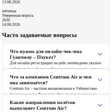
13.08.2026
пятница
Умеренная морось
26
30
14.08.2026
Часто задаваемые вопросы
Что нужно для онлайн-чек-ина
Гуанчжоу – Пхукет?
Для онлайн-регистрации на рейс необходимо указать
действительный номер бронирования и ваши данные
(фамилию латиницей, аэропорт вылета). После ввода
Что за компания Centrum Air и чем
информации система предложит сохранить
она занимается?
посадочный талон.
Centrum Air – частная авиакомпания в Узбекистане,
базирующаяся в Ташкенте. Она является одним из
ведущих перевозчиков Узбекистана и предлагает
Какие направления полётов
пассажирам регулярные и чартерные рейсы по
выполняет Centrum Air?