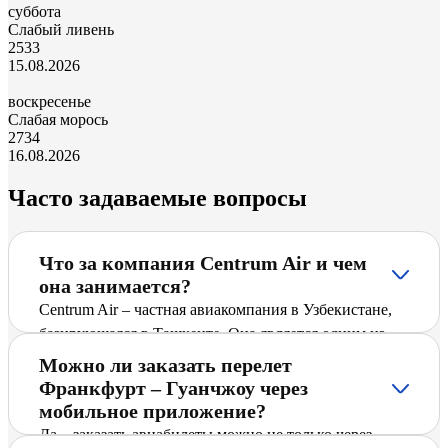
суббота
Слабый ливень
25
33
15.08.2026
воскресенье
Слабая морось
27
34
16.08.2026
Часто задаваемые вопросы
Что за компания Centrum Air и чем
она занимается?
Centrum Air – частная авиакомпания в Узбекистане,
базирующаяся в Ташкенте. Она является одним из
ведущих перевозчиков Узбекистана и предлагает
Можно ли заказать перелет
пассажирам регулярные и чартерные рейсы по
Франкфурт – Гуанчжоу через
международным и внутренним направлениям,
мобильное приложение?
включая Франкфурт – Гуанчжоу. Компания активно
Да – заказать авиабилеты можно не только через