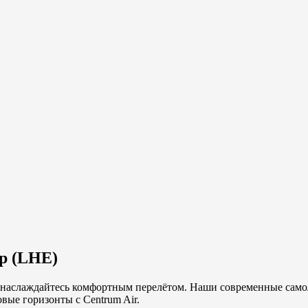
р
(
LHE
)
и наслаждайтесь комфортным перелётом. Наши современные самол
вые горизонты с Centrum Air.