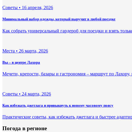
Советы •
16 апреля, 2026
Минимальный набор одежды, который выручит в любой поездке
Как собрать универсальный гардероб для поездки и взять толь
Места •
26 марта, 2026
Вы – в центре Лахора
Мечети, крепости, базары и гастрономия – маршрут по Лахору,
Советы •
24 марта, 2026
Как избежать джетлага и привыкнуть к новому часовому поясу
Практические советы, как избежать джетлага и быстрее адапти
Погода в регионе