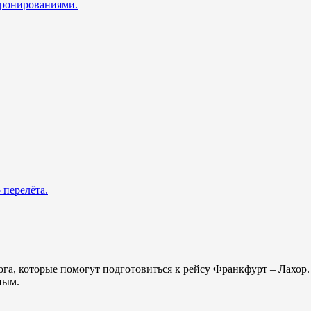
 бронированиями.
 перелёта.
лога, которые помогут подготовиться к рейсу Франкфурт – Лахо
ным.