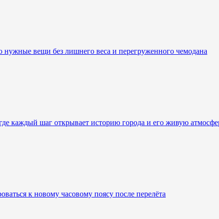
ко нужные вещи без лишнего веса и перегруженного чемодана
 где каждый шаг открывает историю города и его живую атмосфе
роваться к новому часовому поясу после перелёта