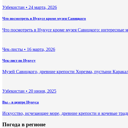
Узбекистан •
24 марта, 2026
Что посмотреть в Нукусе кроме музея Савицкого
Что посмотреть в Нукусе кроме музея Савицкого: интересные 
Чек-листы •
16 марта, 2026
Чек-лист по Нукусу
Музей Савицкого, древние крепости Хорезма, пустыни Каракал
Узбекистан •
20 июня, 2025
Вы – в центре Нукуса
Искусство, исчезающее море, древние крепости и кочевые трад
Погода в регионе