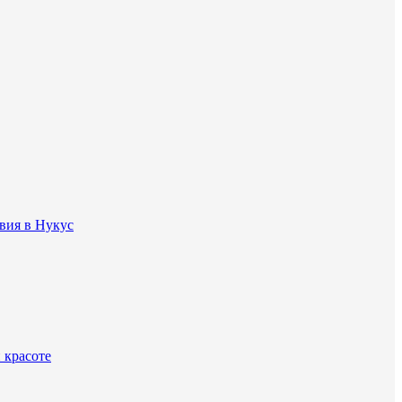
вия в Нукус
 красоте