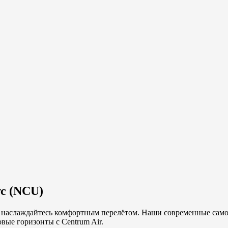
с
(
NCU
)
и наслаждайтесь комфортным перелётом. Наши современные самол
вые горизонты с Centrum Air.