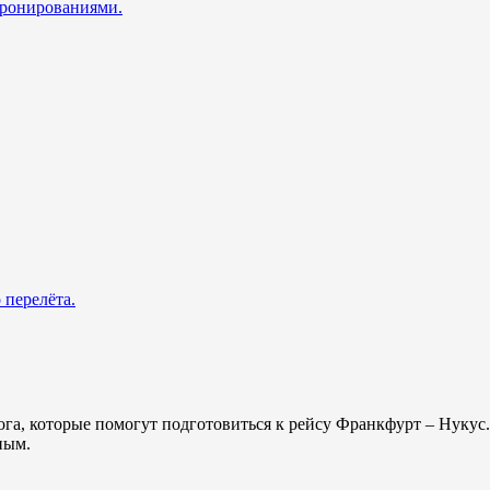
 бронированиями.
 перелёта.
лога, которые помогут подготовиться к рейсу Франкфурт – Нуку
ным.