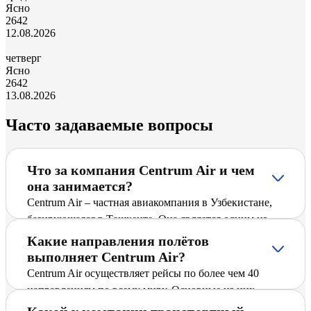
Ясно
26
42
12.08.2026
четверг
Ясно
26
42
13.08.2026
Часто задаваемые вопросы
Что за компания Centrum Air и чем
она занимается?
Centrum Air – частная авиакомпания в Узбекистане,
базирующаяся в Ташкенте. Она является одним из
ведущих перевозчиков Узбекистана и предлагает
Какие направления полётов
пассажирам регулярные и чартерные рейсы по
выполняет Centrum Air?
международным и внутренним направлениям,
Centrum Air осуществляет рейсы по более чем 40
включая Франкфурт – Ташкент. Компания активно
направлениям по всему миру. Основные из них
расширяет маршрутную сеть, вводит новые
включают крупные международные города и