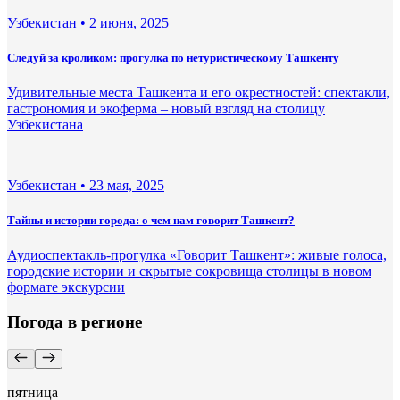
Узбекистан •
2 июня, 2025
Следуй за кроликом: прогулка по нетуристическому Ташкенту
Удивительные места Ташкента и его окрестностей: спектакли,
гастрономия и экоферма – новый взгляд на столицу
Узбекистана
Узбекистан •
23 мая, 2025
Тайны и истории города: о чем нам говорит Ташкент?
Аудиоспектакль-прогулка «Говорит Ташкент»: живые голоса,
городские истории и скрытые сокровища столицы в новом
формате экскурсии
Погода в регионе
пятница