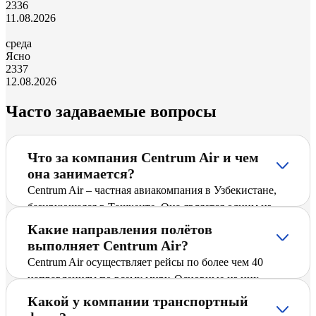
23
36
11.08.2026
среда
Ясно
23
37
12.08.2026
Часто задаваемые вопросы
Что за компания Centrum Air и чем
она занимается?
Centrum Air – частная авиакомпания в Узбекистане,
базирующаяся в Ташкенте. Она является одним из
ведущих перевозчиков Узбекистана и предлагает
Какие направления полётов
пассажирам регулярные и чартерные рейсы по
выполняет Centrum Air?
международным и внутренним направлениям,
Centrum Air осуществляет рейсы по более чем 40
включая Стамбул – Душанбе. Компания активно
направлениям по всему миру. Основные из них
расширяет маршрутную сеть, вводит новые
включают крупные международные города и
Какой у компании транспортный
направления и стремится обеспечить безопасный и
популярные туристические направления. Детальное