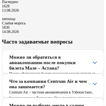
Пасмурно
16
28
13.08.2026
пятница
Слабая морось
18
30
14.08.2026
Часто задаваемые вопросы
Можно ли обратиться в
авиакомпанию после покупки
билета Мале – Астана?
После оформления билета пассажир может связаться
со службой поддержки по контактам, указанным на
Что за компания Centrum Air и чем
официальном сайте. Консультации предоставляются
она занимается?
по вопросам бронирования, услуг на борту и общих
Centrum Air – частная авиакомпания в Узбекистане,
правил перевозки.
базирующаяся в Ташкенте. Она является одним из
ведущих перевозчиков Узбекистана и предлагает
Можно ли выбрать место в салоне