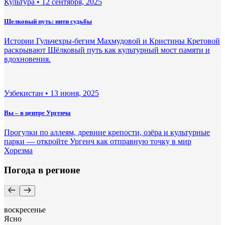
Культура •
12 сентября, 2025
Шелковый путь: нити судьбы
Истории Гульчехры-бегим Махмудовой и Кристины Кретовой
раскрывают Шёлковый путь как культурный мост памяти и
вдохновения.
Узбекистан •
13 июня, 2025
Вы – в центре Ургенча
Прогулки по аллеям, древние крепости, озёра и культурные
парки — откройте Ургенч как отправную точку в мир
Хорезма
Погода в регионе
воскресенье
Ясно