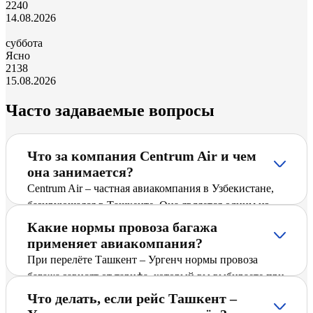
22
40
14.08.2026
суббота
Ясно
21
38
15.08.2026
Часто задаваемые вопросы
Что за компания Centrum Air и чем
она занимается?
Centrum Air – частная авиакомпания в Узбекистане,
базирующаяся в Ташкенте. Она является одним из
ведущих перевозчиков Узбекистана и предлагает
Какие нормы провоза багажа
пассажирам регулярные и чартерные рейсы по
применяет авиакомпания?
международным и внутренним направлениям,
При перелёте Ташкент – Ургенч нормы провоза
включая Ташкент – Ургенч. Компания активно
багажа зависят от тарифа, который вы выбираете при
расширяет маршрутную сеть, вводит новые
покупке билета. Основные правила включают
Что делать, если рейс Ташкент –
направления и стремится обеспечить безопасный и
ограничения по габаритам багажа и ручной клади.