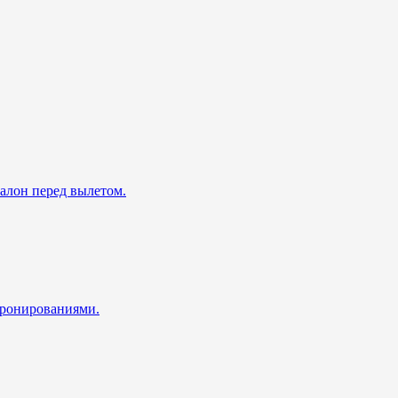
талон перед вылетом.
 бронированиями.