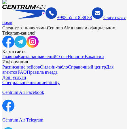
+998 55 518 88 88
Связаться с
нами
Следите за новостями Centrum Air в нашем официальном
Telegram-канале!
Карта сайта
Главная
Карта направлений
О нас
Новости
Вакансии
Информация
Расписание рейсов
Онлайн-табло
Справочный центр
Для
агентов
FAQ
Правила въезда
Доп. услуги
Специальное питание
Priority
Centrum Air Facebook
Centrum Air Telegram