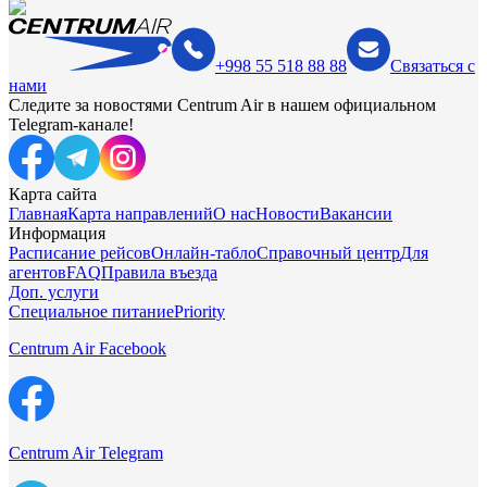
+998 55 518 88 88
Связаться с
нами
Следите за новостями Centrum Air в нашем официальном
Telegram-канале!
Карта сайта
Главная
Карта направлений
О нас
Новости
Вакансии
Информация
Расписание рейсов
Онлайн-табло
Справочный центр
Для
агентов
FAQ
Правила въезда
Доп. услуги
Специальное питание
Priority
Centrum Air Facebook
Centrum Air Telegram