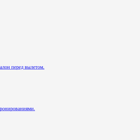
талон перед вылетом.
 бронированиями.